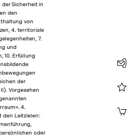
 der Sicherheit in
hen den
nthaltung von
, 4. territoriale
gelegenheiten, 7.
ung und
 10. Erfüllung
ensbildende
penbewegungen
Konta
eichen der
0
II). Vorgesehen
Merklist
 genannten
ansehen
0
rraum«. 4.
Artik
im
den Leitzielen:
Shop-
mmenführung,
Warenko
persönlichen oder
ansehen