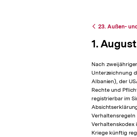
bpb.de
a
t
i
o
Zurück
23. Außen- und
n
zur
Übersicht
1. August
Nach zweijährigen
Unterzeichnung d
Albanien), der USA
Rechte und Pflic
registrierbar im
Absichtserklärung
Verhaltensregeln 
Verhaltenskodex i
Kriege künftig reg