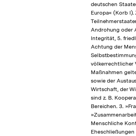
deutschen Staaten
Europa« (Korb I).
Teilnehmerstaaten
Androhung oder An
Integrität, 5. fri
Achtung der Mens
Selbstbestimmung 
völkerrechtlicher
Maßnahmen gelte
sowie der Austau
Wirtschaft, der W
sind z. B. Koope
Bereichen. 3. »Fr
»Zusammenarbeit i
Menschliche Kont
Eheschließungen 