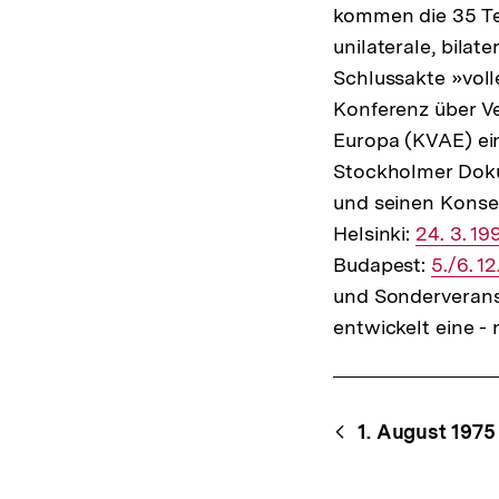
kommen die 35 Te
unilaterale, bila
Schlussakte »voll
Konferenz über V
Europa (KVAE) ein
Stockholmer Dok
und seinen Kons
Helsinki:
Interner
24. 3. 19
Budapest:
Link:
Interne
5./6. 12
und Sonderverans
Link:
entwickelt eine -
Content-
Begri
1. August 1975
Navigation