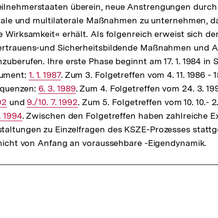
ilnehmerstaaten überein, neue Anstrengungen durch
terale und multilaterale Maßnahmen zu unternehmen, d
e Wirksamkeit« erhält. Als folgenreich erweist sich de
ertrauens-und Sicherheitsbildende Maßnahmen und A
zuberufen. Ihre erste Phase beginnt am 17. 1. 1984 in
ument:
Interner
1. 1. 1987
. Zum 3. Folgetreffen vom 4. 11. 1986 - 1
equenzen:
Link:
Interner
6. 3. 1989
. Zum 4. Folgetreffen vom 24. 3. 1992
92
und
Interner
9./10. 7. 1992
Link:
. Zum 5. Folgetreffen vom 10. 10.- 2.
r
. 1994
. Zwischen den Folgetreffen haben zahlreiche E
Link:
taltungen zu Einzelfragen des KSZE-Prozesses stattg
 nicht von Anfang an voraussehbare -Eigendynamik.
ffsnavigation