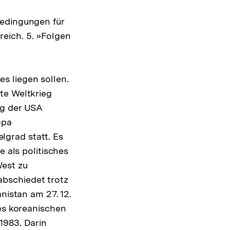
bedingungen für
eich. 5. »Folgen
s liegen sollen.
te Weltkrieg
ng der USA
opa
elgrad statt. Es
e als politisches
West zu
rabschiedet trotz
nistan am 27. 12.
nes koreanischen
1983. Darin