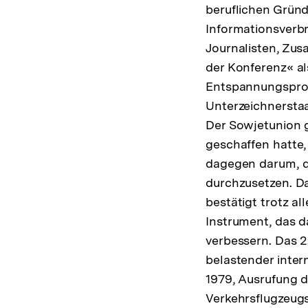
beruflichen Grün
Informationsverbr
Journalisten, Zus
der Konferenz« al
Entspannungsproz
Unterzeichnersta
Der Sowjetunion g
geschaffen hatte,
dagegen darum, d
durchzusetzen. Das
bestätigt trotz al
Instrument, das d
verbessern. Das 2.
belastender intern
1979, Ausrufung d
Verkehrsflugzeugs