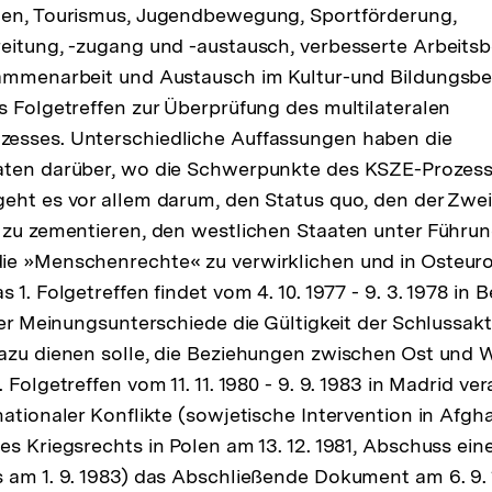
den, Tourismus, Jugendbewegung, Sportförderung,
eitung, -zugang und -austausch, verbesserte Arbeits
ammenarbeit und Austausch im Kultur-und Bildungsber
s Folgetreffen zur Überprüfung des multilateralen
esses. Unterschiedliche Auffassungen haben die
aten darüber, wo die Schwerpunkte des KSZE-Prozesse
eht es vor allem darum, den Status quo, den der Zwei
 zu zementieren, den westlichen Staaten unter Führu
ie »Menschenrechte« zu verwirklichen und in Osteur
 1. Folgetreffen findet vom 4. 10. 1977 - 9. 3. 1978 in B
ler Meinungsunterschiede die Gültigkeit der Schlussakt
azu dienen solle, die Beziehungen zwischen Ost und 
 Folgetreffen vom 11. 11. 1980 - 9. 9. 1983 in Madrid ve
ationaler Konflikte (sowjetische Intervention in Afgha
es Kriegsrechts in Polen am 13. 12. 1981, Abschuss ei
 am 1. 9. 1983) das Abschließende Dokument am 6. 9. 