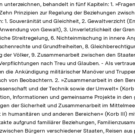
 unterzeichnen, behandelt in fünf Kapiteln: 1. »Fragen
 Zehn Prinzipien zur Regelung der Beziehungen zwisc
: 1. Souveränität und Gleichheit, 2. Gewaltverzicht (E
wendung von Gewalt), 3. Unverletzlichkeit der Grenzen
edliche Streitregelung, 6. Nichteinmischung in innere An
chenrechte und Grundfreiheiten, 8. Gleichberechtig
der Völker, 9. Zusammenarbeit zwischen den Staaten,
 Verpflichtungen nach Treu und Glauben. - Als vertrau
n die Ankündigung militärischer Manöver und Trup
sch von Beobachtern. 2. »Zusammenarbeit in den Ber
issenschaft und der Technik sowie der Umwelt« (Korb 
ration, Informationen und gemeinsame Projekte in den
agen der Sicherheit und Zusammenarbeit im Mittelmee
n humanitären und anderen Bereichen« (Korb III) mit 
akte aufgrund familiärer Beziehungen, Familienzusa
zwischen Bürgern verschiedener Staaten, Reisen aus 