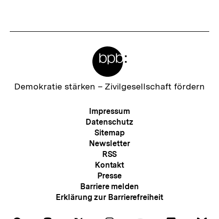
Meta-
Links
Zur
Demokratie stärken –
Zivilgesellschaft fördern
Startseite
der
Meta-
Impressum
bpb
Navigation
Datenschutz
Sitemap
Newsletter
RSS
Kontakt
Presse
Barriere melden
Erklärung zur Barrierefreiheit