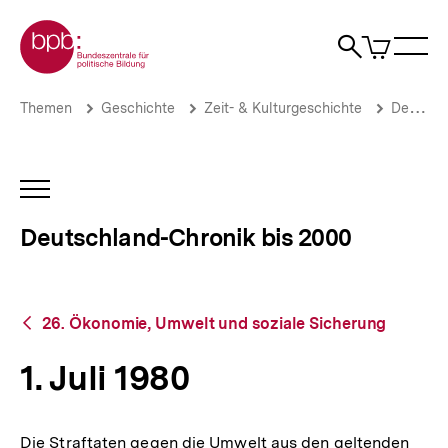
Direkt
Zur Startseite der bpb
zum
0
Artikel
Sho
Seiteninhalt
im
Naviga
Suche
springen
War
öffne
öffnen
öff
Pfadnavigation
1.
Brotkrümelnavigation
Themen
Geschichte
Zeit- & Kulturgeschichte
Deutschland-Chronik bis 2000
Juli
1980
|
Deutschland-
INHALTSNAVIGATION
Chronik
ÖFFNEN
bis
Deutschland-Chronik bis 2000
2000
|
bpb.de
Zurück
26. Ökonomie, Umwelt und soziale Sicherung
zur
Übersicht
1. Juli 1980
Die Straftaten gegen die Umwelt aus den geltenden