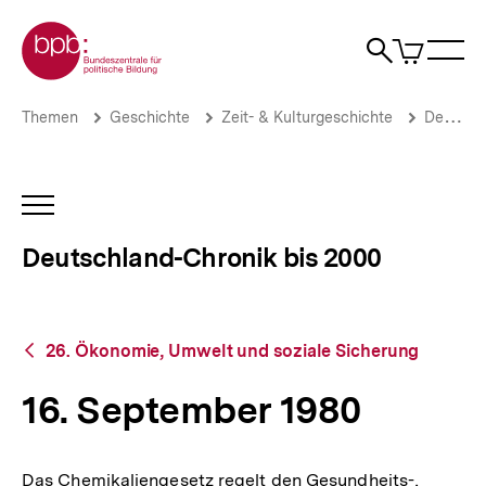
Direkt
Zur Startseite der bpb
zum
0
Artikel
Sho
Seiteninhalt
im
Naviga
Suche
springen
War
öffne
öffnen
öff
Pfadnavigation
16.
Brotkrümelnavigation
Themen
Geschichte
Zeit- & Kulturgeschichte
Deutschland-Chronik bis 2000
September
1980
|
Deutschland-
INHALTSNAVIGATION
Chronik
ÖFFNEN
bis
Deutschland-Chronik bis 2000
2000
|
bpb.de
Zurück
26. Ökonomie, Umwelt und soziale Sicherung
zur
Übersicht
16. September 1980
Das Chemikaliengesetz regelt den Gesundheits-,