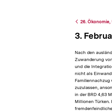
bpb.de
a
t
i
o
Zurück
26. Ökonomie,
n
zur
Übersicht
3. Februa
Nach den auslände
Zuwanderung von 
und die Integrati
nicht als Einwand
Familiennachzug v
zuzulassen, anson
in der BRD 4,63 M
Millionen Türken.
fremdenfeindlich