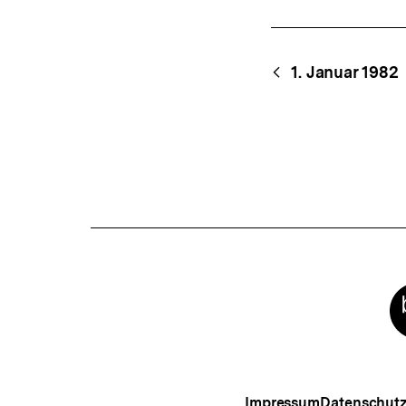
Content-
Begri
1. Januar 1982
Navigation
Meta-
Links
Impressum
Datenschut