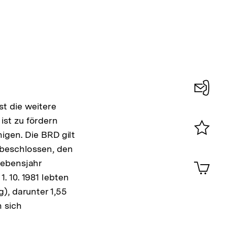
Konta
t die weitere
0
st zu fördern
igen. Die BRD gilt
Merklist
 beschlossen, den
ansehen
0
Artik
Lebensjahr
im
 10. 1981 lebten
Shop-
), darunter 1,55
Warenko
ansehen
n sich