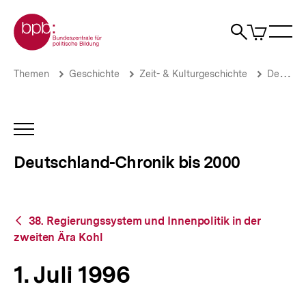
Direkt
Zur Startseite der bpb
zum
0
Artikel
Sho
Seiteninhalt
im
Naviga
Suche
springen
War
öffne
öffnen
öff
Pfadnavigation
1.
Brotkrümelnavigation
Themen
Geschichte
Zeit- & Kulturgeschichte
Deutschland-Chronik bis 2000
Juli
1996
|
Deutschland-
INHALTSNAVIGATION
Chronik
ÖFFNEN
bis
Deutschland-Chronik bis 2000
2000
|
bpb.de
Zurück
38. Regierungssystem und Innenpolitik in der
zur
zweiten Ära Kohl
Übersicht
1. Juli 1996