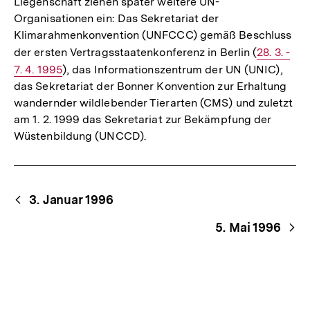
Liegenschaft ziehen später weitere UN-
Organisationen ein: Das Sekretariat der
Klimarahmenkonvention (UNFCCC) gemäß Beschluss
der ersten Vertragsstaatenkonferenz in Berlin (
Interner
28. 3. -
7. 4. 1995
), das Informationszentrum der UN (UNIC),
Link:
das Sekretariat der Bonner Konvention zur Erhaltung
wandernder wildlebender Tierarten (CMS) und zuletzt
am 1. 2. 1999 das Sekretariat zur Bekämpfung der
Wüstenbildung (UNCCD).
Begriffsnavigation
Content-
3. Januar 1996
Navigation
5. Mai 1996