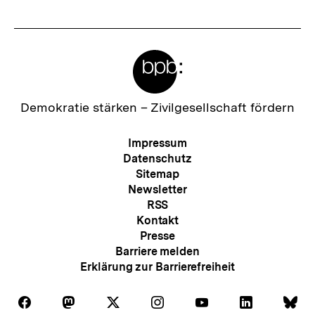
Meta-
Links
Zur
Demokratie stärken –
Zivilgesellschaft fördern
Startseite
der
Meta-
Impressum
bpb
Navigation
Datenschutz
Sitemap
Newsletter
RSS
Kontakt
Presse
Barriere melden
Erklärung zur Barrierefreiheit
Auf
Auf
Auf
Auf
Auf
Auf
Au
Folgen
Folgen
Folgen
Folgen
Folgen
Folgen
Fol