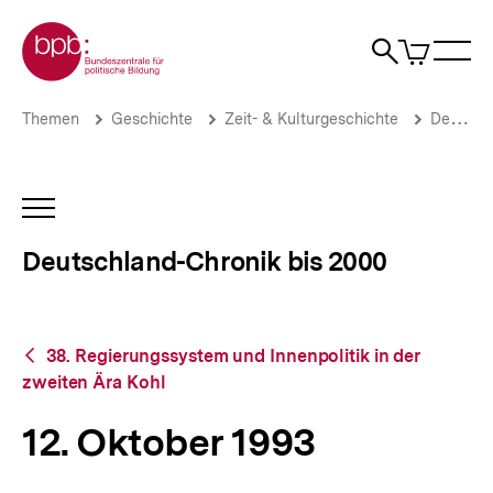
Direkt
Zur Startseite der bpb
zum
0
Artikel
Sho
Seiteninhalt
im
Naviga
Suche
springen
War
öffne
öffnen
öff
Pfadnavigation
12.
Brotkrümelnavigation
Themen
Geschichte
Zeit- & Kulturgeschichte
Deutschland-Chronik bis 2000
Oktober
1993
|
Deutschland-
INHALTSNAVIGATION
Chronik
ÖFFNEN
bis
Deutschland-Chronik bis 2000
2000
|
bpb.de
Zurück
38. Regierungssystem und Innenpolitik in der
zur
zweiten Ära Kohl
Übersicht
12. Oktober 1993