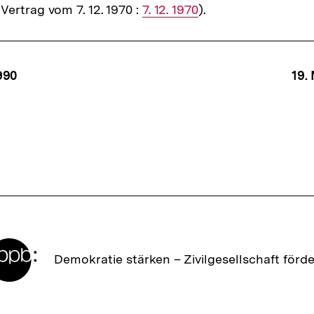
ertrag vom 7. 12. 1970 :
Interner
7. 12. 1970
).
Link:
Link:
ffsnavigation
990
19.
Zur
Demokratie stärken –
Zivilgesellschaft förd
Startseite
der
bpb