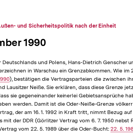
ußen- und Sicherheitspolitik nach der Einheit
mber 1990
r Deutschlands und Polens, Hans-Dietrich Genscher u
terzeichnen in Warschau ein Grenzabkommen. Wie im 
er
 1990
), bestätigen die Vertragsparteien die zwischen 
d Lausitzer Neiße. Sie erklären, dass diese Grenze jet
, dass sie gegeneinander keinerlei Gebietsansprüche h
eben werden. Damit ist die Oder-Neiße-Grenze völkerre
trag, der am 16. 1. 1992 in Kraft tritt, nimmt Bezug auf 
it der DDR (Görlitzer Vertrag vom 6. 7. 1950 nebst 
 Vertrag vom 22. 5. 1989 über die Oder-Bucht:
Interner
22. 5. 19