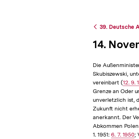
bpb.de
a
t
i
o
Zurück
39. Deutsche A
n
zur
Übersicht
14. Nove
Die Außenministe
Skubiszewski, un
vereinbart (
Intern
12. 9.
Grenze an Oder un
Link:
unverletzlich ist
Zukunft nicht erh
anerkannt. Der Ver
Abkommen Polens m
1. 1951:
Interner
6. 7. 1950
;