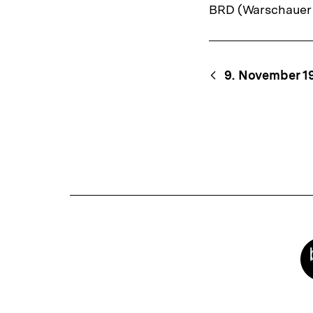
BRD (Warschauer V
Link:
Content-
Begri
9. November 1
Navigation
Meta-
Links