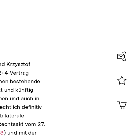
nd Krzysztof
Konta
2+4-Vertrag
0
ihnen bestehende
zt und künftig
Merklist
ansehen
aben und auch in
0
Artik
im
chtlich definitiv
Shop-
bilaterale
Warenko
Rechtsakt vom 27.
ansehen
89
) und mit der