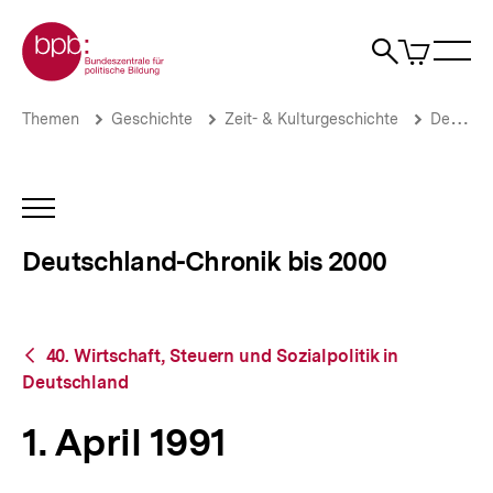
Direkt
Zur Startseite der bpb
zum
0
Artikel
Sho
Seiteninhalt
im
Naviga
Suche
springen
War
öffne
öffnen
öff
Pfadnavigation
1.
Brotkrümelnavigation
Themen
Geschichte
Zeit- & Kulturgeschichte
Deutschland-Chronik bis 2000
April
1991
|
Deutschland-
INHALTSNAVIGATION
Chronik
ÖFFNEN
bis
Deutschland-Chronik bis 2000
2000
|
bpb.de
Zurück
40. Wirtschaft, Steuern und Sozialpolitik in
zur
Deutschland
Übersicht
1. April 1991