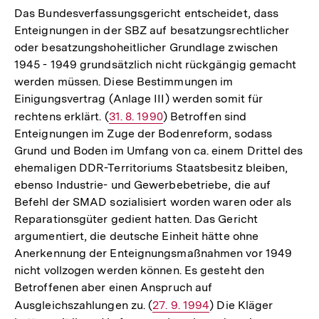
Das Bundesverfassungsgericht entscheidet, dass
Enteignungen in der SBZ auf besatzungsrechtlicher
oder besatzungshoheitlicher Grundlage zwischen
1945 - 1949 grundsätzlich nicht rückgängig gemacht
werden müssen. Diese Bestimmungen im
Einigungsvertrag (Anlage III) werden somit für
rechtens erklärt. (
Interner
31. 8. 1990
) Betroffen sind
Enteignungen im Zuge der Bodenreform, sodass
Link:
Grund und Boden im Umfang von ca. einem Drittel des
ehemaligen DDR-Territoriums Staatsbesitz bleiben,
ebenso Industrie- und Gewerbebetriebe, die auf
Befehl der SMAD sozialisiert worden waren oder als
Reparationsgüter gedient hatten. Das Gericht
argumentiert, die deutsche Einheit hätte ohne
Anerkennung der Enteignungsmaßnahmen vor 1949
nicht vollzogen werden können. Es gesteht den
Betroffenen aber einen Anspruch auf
Ausgleichszahlungen zu. (
Interner
27. 9. 1994
) Die Kläger