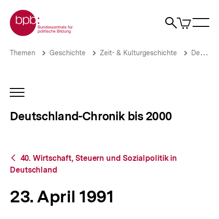
Direkt
Zur Startseite der bpb
zum
0
Artikel
Sho
Seiteninhalt
im
Naviga
Suche
springen
War
öffne
öffnen
öff
Pfadnavigation
23.
Brotkrümelnavigation
Themen
Geschichte
Zeit- & Kulturgeschichte
Deutschland-Chronik bis 2000
April
1991
|
Deutschland-
INHALTSNAVIGATION
Chronik
ÖFFNEN
bis
Deutschland-Chronik bis 2000
2000
|
bpb.de
Zurück
40. Wirtschaft, Steuern und Sozialpolitik in
zur
Deutschland
Übersicht
23. April 1991