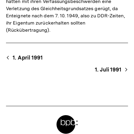
hatten mit ihren Verfassungsbeschwerden eine
Link:
Verletzung des Gleichheitsgrundsatzes gerügt, da
Enteignete nach dem 7. 10. 1949, also zu DDR-Zeiten,
ihr Eigentum zurückerhalten sollten
(Rückübertragung).
Begriffsnavigation
Content-
1. April 1991
Navigation
1. Juli 1991
Meta-
Links