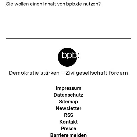
Sie wollen einen Inhalt von bpb.de nutzen?
Meta-
Links
Zur
Demokratie stärken –
Zivilgesellschaft fördern
Startseite
der
Meta-
Impressum
bpb
Navigation
Datenschutz
Sitemap
Newsletter
RSS
Kontakt
Presse
Barriere melden