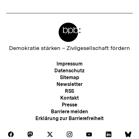
e
r
I
Meta-
n
Links
h
a
Zur
Demokratie stärken –
Zivilgesellschaft fördern
Startseite
l
der
Meta-
Impressum
t
bpb
Navigation
Datenschutz
:
Sitemap
Newsletter
RSS
Kontakt
Presse
Barriere melden
Erklärung zur Barrierefreiheit
Auf
Auf
Auf
Auf
Auf
Auf
Au
Folgen
Folgen
Folgen
Folgen
Folgen
Folgen
Fol