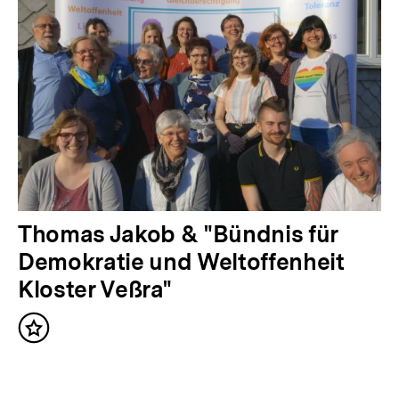
r
i
g
e
r
I
n
h
a
N
Thomas Jakob & "Bündnis für
l
ä
Demokratie und Weltoffenheit
t
c
Kloster Veßra"
:
h
Inhalt
s
merken
t