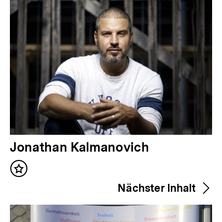
Inhalte
V
Jonathan Kalmanovich
o
Inhalt
r
merken
Nächster Inhalt
h
e