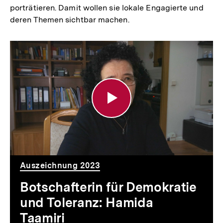
porträtieren. Damit wollen sie lokale Engagierte und
deren Themen sichtbar machen.
Botschafterin
für
Demokratie
und
Toleranz:
Hamida
Taamiri
Auszeichnung 2023
Botschafterin für Demokratie
und Toleranz: Hamida
Taamiri