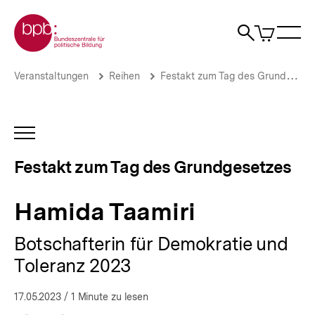
Direkt
Zur Startseite der bpb
zum
0
Artikel
Sho
Seiteninhalt
im
Naviga
Suche
springen
War
öffne
öffnen
öff
Pfadnavigation
Hamida
Brotkrümelnavigation
Veranstaltungen
Reihen
Festakt zum Tag des Grundgesetzes
Taamiri
|
Festakt
zum
INHALTSNAVIGATION
Tag
ÖFFNEN
des
Festakt zum Tag des Grundgesetzes
Grundgesetzes
|
bpb.de
Hamida Taamiri
Botschafterin für Demokratie und
Toleranz 2023
17.05.2023
/ 1 Minute zu lesen