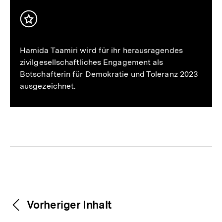
Inhalt
merken
Hamida Taamiri wird für ihr herausragendes
zivilgesellschaftliches Engagement als
Botschafterin für Demokratie und Toleranz 2023
ausgezeichnet.
Fussnoten
Weitere
Content-
Vorheriger Inhalt
Navigation