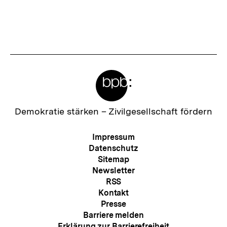
Fussnoten
Meta-
Links
Zur
Demokratie stärken –
Zivilgesellschaft fördern
Startseite
der
Meta-
Impressum
bpb
Navigation
Datenschutz
Sitemap
Newsletter
RSS
Kontakt
Presse
Barriere melden
Erklärung zur Barrierefreiheit