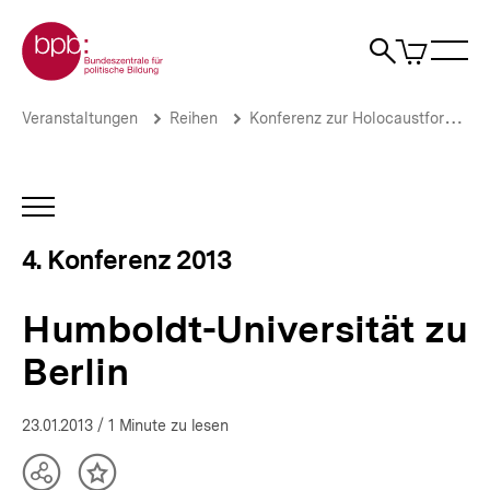
Direkt
Zur Startseite der bpb
zum
0
Artikel
Sho
Seiteninhalt
im
Naviga
Suche
springen
War
öffne
öffnen
öff
Pfadnavigation
Humboldt-
Brotkrümelnavigation
Veranstaltungen
Reihen
Konferenz zur Holocaustforschung
Universität
zu
Berlin
|
INHALTSNAVIGATION
Volksgemeinschaft
ÖFFNEN
-
4. Konferenz 2013
Ausgrenzungsgemeinschaft
|
bpb.de
Humboldt-Universität zu
Berlin
23.01.2013
/ 1 Minute zu lesen
Teilen
Inhalt