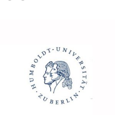
Optionen
merken
anzeigen
In
Lightbox
öffnen