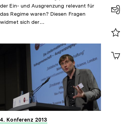
der Ein- und Ausgrenzung relevant für
das Regime waren? Diesen Fragen
Konta
widmet sich der…
0
Merklist
ansehen
0
Artik
im
Shop-
Warenko
ansehen
4. Konferenz 2013