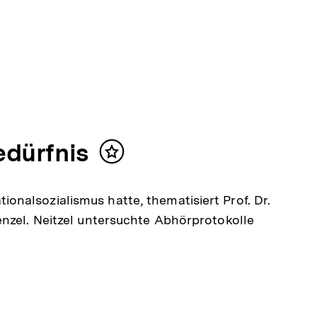
edürfnis
Inhalt
merken
nalsozialismus hatte, thematisiert Prof. Dr.
enzel. Neitzel untersuchte Abhörprotokolle