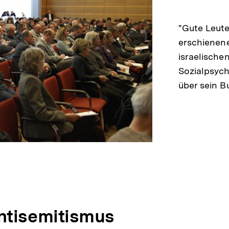
"Gute Leute
erschienen
israelische
Sozialpsyc
über sein 
ntisemitismus