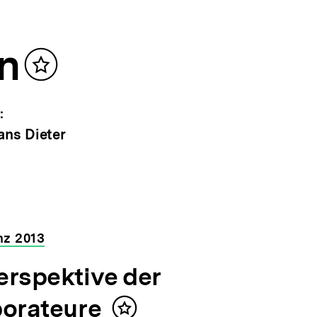
n
Inhalt
merken
:
ans Dieter
nz 2013
erspektive der
borateure
Inhalt