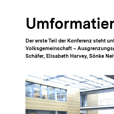
bpb.de
a
ÖFFNEN
t
i
Umformatier
o
n
Der erste Teil der Konferenz steht u
Volksgemeinschaft – Ausgrenzungsge
Schäfer, Elisabeth Harvey, Sönke Nei