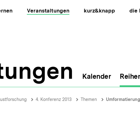
ernen
Veranstaltungen
kurz&knapp
die
ltungen
Kalender
Reihe
ion
austforschung
4. Konferenz 2013
Themen
Umformatierung