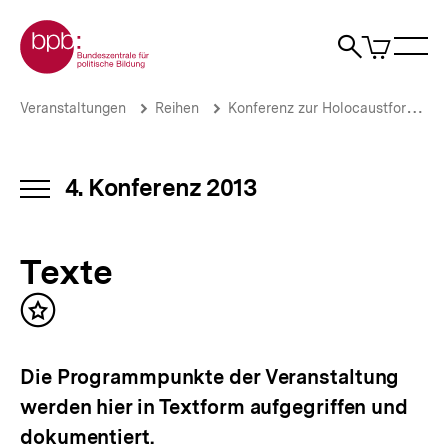
Direkt
Zur Startseite der bpb
zum
0
Artikel
Sho
Seiteninhalt
im
Naviga
Suche
springen
War
öffne
öffnen
öff
Pfadnavigation
Texte
Brotkrümelnavigation
Veranstaltungen
Reihen
Konferenz zur Holocaustforschung
|
Volksgemeinschaft
-
Ausgrenzungsgemeinschaft
4. Konferenz 2013
INHALTSNAVIGATION
|
ÖFFNEN
bpb.de
Texte
Inhalt
merken
Die Programmpunkte der Veranstaltung
werden hier in Textform aufgegriffen und
dokumentiert.