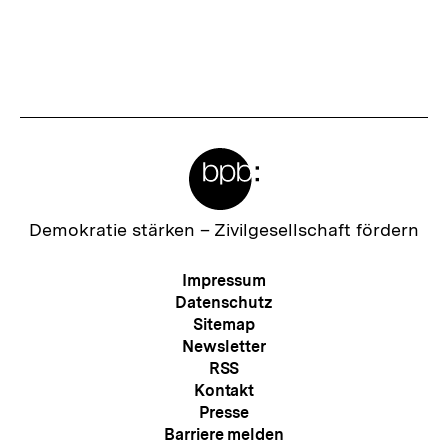
Meta-
Links
Zur
Demokratie stärken –
Zivilgesellschaft fördern
Startseite
der
Meta-
Impressum
bpb
Navigation
Datenschutz
Sitemap
Newsletter
RSS
Kontakt
Presse
Barriere melden