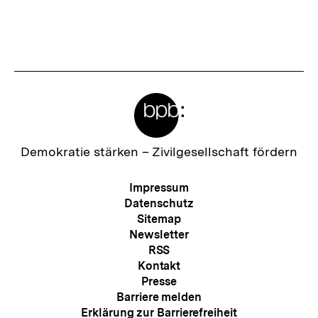
Fussnoten
Meta-
Links
Zur
Demokratie stärken –
Zivilgesellschaft fördern
Startseite
der
Meta-
Impressum
bpb
Navigation
Datenschutz
Sitemap
Newsletter
RSS
Kontakt
Presse
Barriere melden
Erklärung zur Barrierefreiheit