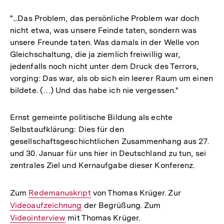
"...Das Problem, das persönliche Problem war doch
nicht etwa, was unsere Feinde taten, sondern was
unsere Freunde taten. Was damals in der Welle von
Gleichschaltung, die ja ziemlich freiwillig war,
jedenfalls noch nicht unter dem Druck des Terrors,
vorging: Das war, als ob sich ein leerer Raum um einen
bildete. (…) Und das habe ich nie vergessen."
Ernst gemeinte politische Bildung als echte
Selbstaufklärung: Dies für den
gesellschaftsgeschichtlichen Zusammenhang aus 27.
und 30. Januar für uns hier in Deutschland zu tun, sei
zentrales Ziel und Kernaufgabe dieser Konferenz.
Zum
Interner
Redemanuskript
von Thomas Krüger. Zur
Interner
Videoaufzeichnung
Link:
der Begrüßung. Zum
Interner
Link:
Videointerview
mit Thomas Krüger.
Link: