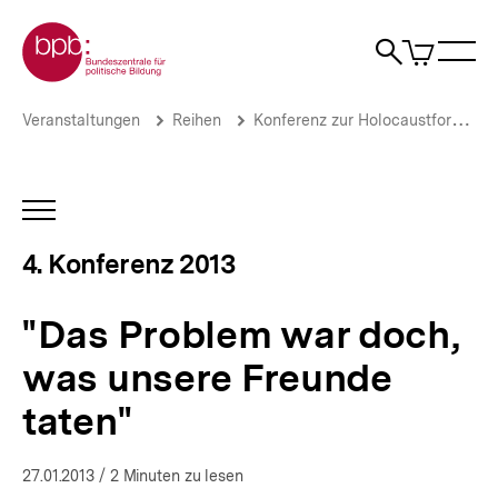
Direkt
Zur Startseite der bpb
zum
0
Artikel
Sho
Seiteninhalt
im
Naviga
Suche
springen
War
öffne
öffnen
öff
Pfadnavigation
"Das
Brotkrümelnavigation
Veranstaltungen
Reihen
Konferenz zur Holocaustforschung
Problem
war
doch,
was
INHALTSNAVIGATION
unsere
ÖFFNEN
Freunde
4. Konferenz 2013
taten"
|
Volksgemeinschaft
"Das Problem war doch,
-
Ausgrenzungsgemeinschaft
was unsere Freunde
|
bpb.de
taten"
27.01.2013
/ 2 Minuten zu lesen