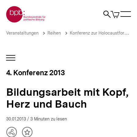
Direkt
Zur Startseite der bpb
zum
0
Artikel
Sho
Seiteninhalt
im
Naviga
Suche
springen
War
öffne
öffnen
öff
Pfadnavigation
Bildungsarbeit
Brotkrümelnavigation
Veranstaltungen
Reihen
Konferenz zur Holocaustforschung
mit
Kopf,
Herz
und
INHALTSNAVIGATION
Bauch
ÖFFNEN
|
4. Konferenz 2013
Volksgemeinschaft
-
Ausgrenzungsgemeinschaft
Bildungsarbeit mit Kopf,
|
bpb.de
Herz und Bauch
30.01.2013
/ 3 Minuten zu lesen
Teilen
Inhalt