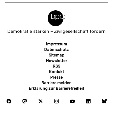
Meta-
Links
Zur
Demokratie stärken –
Zivilgesellschaft fördern
Startseite
der
Meta-
Impressum
bpb
Navigation
Datenschutz
Sitemap
Newsletter
RSS
Kontakt
Presse
Barriere melden
Erklärung zur Barrierefreiheit
Auf
Auf
Auf
Auf
Auf
Auf
Au
Folgen
Folgen
Folgen
Folgen
Folgen
Folgen
Fol
Facebook
Mastodon
X
Instagram
Youtube
LinkedIn
Bl
Sie
Sie
Sie
Sie
Sie
Sie
Sie
Zum