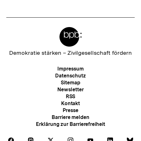
Fussnoten
Meta-
Links
Zur
Demokratie stärken –
Zivilgesellschaft fördern
Startseite
der
Meta-
Impressum
bpb
Navigation
Datenschutz
Sitemap
Newsletter
RSS
Kontakt
Presse
Barriere melden
Erklärung zur Barrierefreiheit
Auf
Auf
Auf
Auf
Auf
Auf
Au