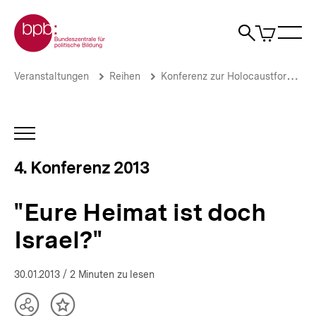
Direkt
Zur Startseite der bpb
zum
0
Artikel
Sho
Seiteninhalt
im
Naviga
Suche
springen
War
öffne
öffnen
öff
Pfadnavigation
"Eure
Brotkrümelnavigation
Veranstaltungen
Reihen
Konferenz zur Holocaustforschung
Heimat
ist
doch
Israel?"
INHALTSNAVIGATION
|
ÖFFNEN
Volksgemeinschaft
4. Konferenz 2013
-
Ausgrenzungsgemeinschaft
|
"Eure Heimat ist doch
bpb.de
Israel?"
30.01.2013
/ 2 Minuten zu lesen
Teilen
Inhalt