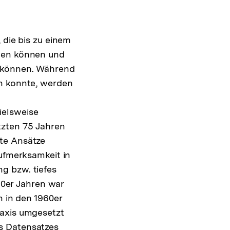
 die bis zu einem
llen können und
n können. Während
en konnte, werden
ielsweise
tzten 75 Jahren
mte Ansätze
Aufmerksamkeit in
g bzw. tiefes
950er Jahren war
h in den 1960er
raxis umgesetzt
s Datensatzes