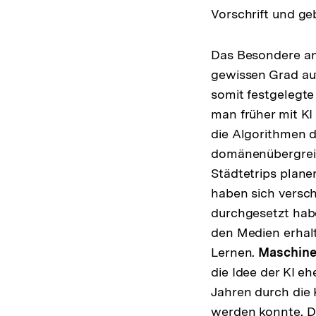
Vorschrift und g
Das Besondere an 
gewissen Grad au
somit festgelegt
man früher mit KI
die Algorithmen 
domänenübergreif
Städtetrips plane
haben sich versc
durchgesetzt habe
den Medien erhalt
Lernen.
Maschine
die Idee der KI e
Jahren durch die 
werden konnte. D