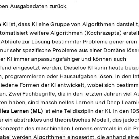
eben Ausgabedaten zurück.
KI ist, dass KI eine Gruppe von Algorithmen darstellt,
tomatisiert weitere Algorithmen (Kochrezepte) erste
e Abläufe zur Lösung bestimmter Probleme generiere
 nur sehr spezifische Probleme aus einer Domäne lös
der KI immer anpassungsfähiger und können auch
end eingesetzt werden. Dieselbe KI kann heute beisp
n, programmieren oder Hausaufgaben lösen. In den le
hiedene Formen der KI entwickelt, wobei sich bestim
n. Zwei Fachbegriffe, die in den letzten Jahren viel 
en haben, sind maschinelles Lernen und Deep Learnin
lles Lernen (ML)
ist eine Teildisziplin der KI. In den 1
her ein abstraktes und theoretisches Modell, das jedoc
Konzepte des maschinellen Lernens erstmals in die P
abei werden Algorithmen eingesetzt, die anhand eine