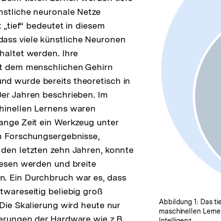
nstliche neuronale Netze
t „tief“ bedeutet in diesem
ss viele künstliche Neuronen
haltet werden. Ihre
st dem menschlichen Gehirn
d wurde bereits theoretisch in
er Jahren beschrieben. Im
hinellen Lernens waren
ange Zeit ein Werkzeug unter
ch Forschungsergebnisse,
den letzten zehn Jahren, konnte
iesen werden und breite
. Ein Durchbruch war es, dass
twareseitig beliebig groß
Abbildung 1: Das tie
 Die Skalierung wird heute nur
maschinellen Lernen
erungen der Hardware wie z.B.
Intelligenz.