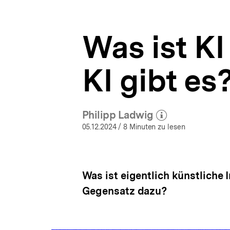
gibt
a
ÖFFNEN
es?
t
|
i
Wenn
Was ist K
o
der
n
Schein
trügt
KI gibt es
–
Deepfakes
und
die
politische
Philipp Ladwig
(Mehr zum Autor)
Realität
öffnen
05.12.2024
/ 8 Minuten zu lesen
|
bpb.de
Was ist eigentlich künstliche 
Gegensatz dazu?