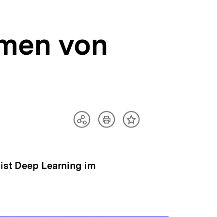
rmen von
Artikel
Teilen
Inhalt
drucken
Optionen
merken
anzeigen
 ist Deep Learning im