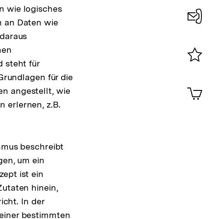
n wie logisches
n an Daten wie
Konta
 daraus
0
hen
 steht für
Merklist
 Grundlagen für die
ansehen
0
Artik
n angestellt, wie
im
 erlernen, z.B.
Shop-
Warenko
ansehen
thmus beschreibt
gen, um ein
ept ist ein
Zutaten hinein,
icht. In der
 einer bestimmten