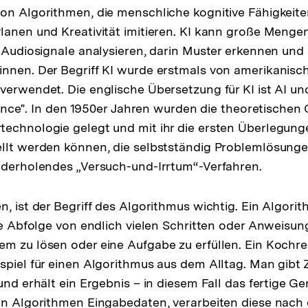
on Algorithmen, die menschliche kognitive Fähigkeite
lanen und Kreativität imitieren. KI kann große Menge
r Audiosignale analysieren, darin Muster erkennen und
nnen. Der Begriff KI wurde erstmals von amerikanisc
verwendet. Die englische Übersetzung für KI ist AI und
igence". In den 1950er Jahren wurden die theoretischen
echnologie gelegt und mit ihr die ersten Überlegunge
llt werden können, die selbstständig Problemlösungen
ederholendes „Versuch-und-Irrtum“-Verfahren.
n, ist der Begriff des Algorithmus wichtig. Ein Algori
rte Abfolge von endlich vielen Schritten oder Anweisun
m zu lösen oder eine Aufgabe zu erfüllen. Ein Kochrez
spiel für einen Algorithmus aus dem Alltag. Man gibt 
und erhält ein Ergebnis – in diesem Fall das fertige Ger
en Algorithmen Eingabedaten, verarbeiten diese nach