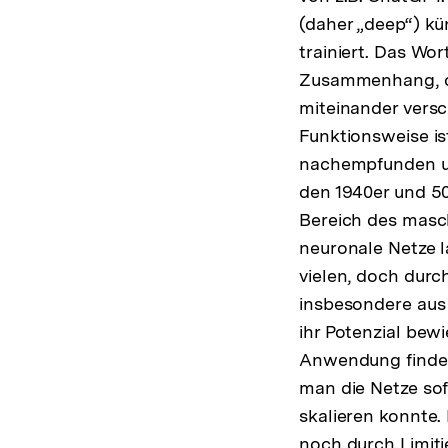
(daher „deep“) kü
trainiert. Das Wor
Zusammenhang, da
miteinander versc
Funktionsweise i
nachempfunden un
den 1940er und 50
Bereich des masc
neuronale Netze l
vielen, doch dur
insbesondere aus 
ihr Potenzial bew
Anwendung finden
man die Netze sof
skalieren konnte.
noch durch Limiti