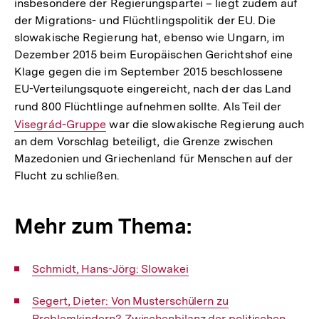
insbesondere der Regierungspartei – liegt zudem auf
der Migrations- und Flüchtlingspolitik der EU. Die
slowakische Regierung hat, ebenso wie Ungarn, im
Dezember 2015 beim Europäischen Gerichtshof eine
Klage gegen die im September 2015 beschlossene
EU-Verteilungsquote eingereicht, nach der das Land
rund 800 Flüchtlinge aufnehmen sollte. Als Teil der
Interne
Visegrád-Gruppe
war die slowakische Regierung auch
Link:
an dem Vorschlag beteiligt, die Grenze zwischen
Mazedonien und Griechenland für Menschen auf der
Flucht zu schließen.
Mehr zum Thema:
Interner
Schmidt, Hans-Jörg: Slowakei
Link:
Interner
Segert, Dieter: Von Musterschülern zu
Link:
Problemkindern? Zwischenbilanz der politischen