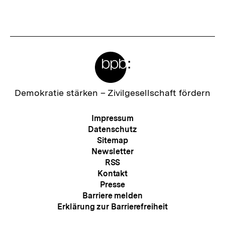
anzeigen
anzei
Meta-
Links
Zur
Demokratie stärken –
Zivilgesellschaft fördern
Startseite
der
Meta-
Impressum
bpb
Navigation
Datenschutz
Sitemap
Newsletter
RSS
Kontakt
Presse
Barriere melden
Erklärung zur Barrierefreiheit