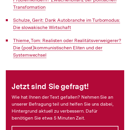
Transformation
Interner
Schulze, Gerit: Dank Autobranche im Turbomodus:
Link:
Die slowakische Wirtschaft
Interner
Thieme, Tom: Realisten oder Realitätsverweigerer?
Link:
Die (post)kommunistischen Eliten und der
Systemwechsel
Fussnoten
Jetzt sind Sie gefragt!
Wie hat Ihnen der Text gefallen? Nehmen Sie an
unserer Befragung teil und helfen Sie uns dabei,
Hintergrund aktuell zu verbessern. Dafür
benötigen Sie etwa 5 Minuten Zeit.