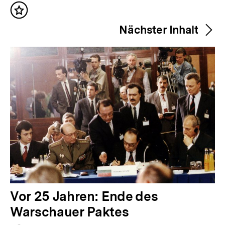
o
Inhalt
r
merken
Nächster Inhalt
h
e
r
i
g
e
r
I
n
h
a
N
Vor 25 Jahren: Ende des
l
ä
Warschauer Paktes
t