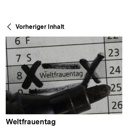
Weitere
Content-
Vorheriger Inhalt
Navigation
Inhalte
V
Weltfrauentag