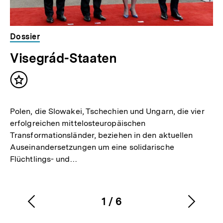
Dossier
Visegrád-Staaten
Inhalt
merken
Polen, die Slowakei, Tschechien und Ungarn, die vier
erfolgreichen mittelosteuropäischen
Transformationsländer, beziehen in den aktuellen
Auseinandersetzungen um eine solidarische
Flüchtlings- und…
1
/
6
Vorherigen
Nächs
Karussellinhalt
von
Inhalt
Inhalt