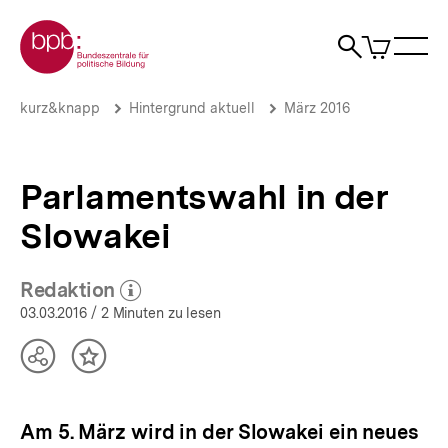
Direkt
Zur Startseite der bpb
zum
0
Artikel
Sho
Seiteninhalt
im
Naviga
Suche
springen
War
öffne
öffnen
öff
Pfadnavigation
Parlamentswahl
Brotkrümelnavigation
kurz&knapp
Hintergrund aktuell
März 2016
in
der
Slowakei
|
Parlamentswahl in der
Hintergrund
aktuell
Slowakei
|
bpb.de
Redaktion
(Mehr zum Autor)
öffnen
03.03.2016
/ 2 Minuten zu lesen
Teilen
Inhalt
Optionen
merken
anzeigen
Am 5. März wird in der Slowakei ein neues