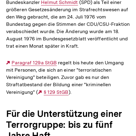
Bundeskanzler
Interner
Helmut Schmidt
(SPD) als Teil einer
größeren Gesetzesänderung im Strafrechtswesen auf
Link:
den Weg gebracht, die am 24. Juli 1976 vom
Bundestag gegen die Stimmen der CDU/CSU-Fraktion
verabschiedet wurde. Die Änderung wurde am 18.
August 1976 im Bundesgesetzblatt veröffentlicht und
trat einen Monat später in Kraft.
Externer
Paragraf 129a StGB
regelt bis heute den Umgang
mit Personen, die sich an einer "terroristischen
Link:
Vereinigung" beteiligen. Zuvor gab es nur den
Straftatbestand der Bildung einer "kriminellen
Vereinigung" (
Externer
§ 129 StGB
).
Link:
Für die Unterstützung einer
Terrorgruppe: bis zu fünf
Jahre Haft