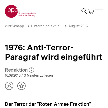
Direkt
Zur Startseite der bpb
zum
0
Artikel
Sho
Seiteninhalt
im
Naviga
Suche
springen
War
öffne
öffnen
öff
Pfadnavigation
1976:
Brotkrümelnavigation
kurz&knapp
Hintergrund aktuell
August 2016
Anti-
Terror-
Paragraf
wird
1976: Anti-Terror-
eingeführt
|
Paragraf wird eingeführt
Hintergrund
aktuell
|
Redaktion
(Mehr zum Autor)
bpb.de
öffnen
16.08.2016
/ 3 Minuten zu lesen
Teilen
Inhalt
Optionen
merken
anzeigen
Der Terror der "Roten Armee Fraktion"