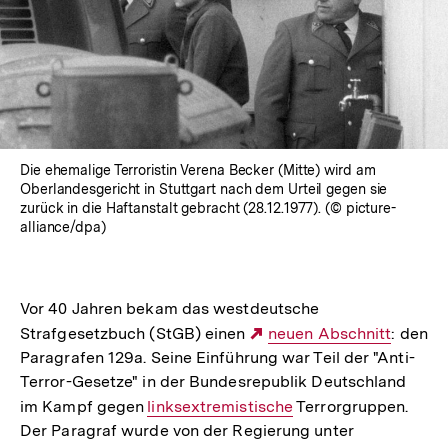
Die ehemalige Terroristin Verena Becker (Mitte) wird am
Oberlandesgericht in Stuttgart nach dem Urteil gegen sie
zurück in die Haftanstalt gebracht (28.12.1977). (© picture-
alliance/dpa)
Vor 40 Jahren bekam das westdeutsche
Strafgesetzbuch (StGB) einen
Externer
neuen Abschnitt
: den
Paragrafen 129a. Seine Einführung war Teil der "Anti-
Link:
Terror-Gesetze" in der Bundesrepublik Deutschland
im Kampf gegen
Interner
linksextremistische
Terrorgruppen.
Der Paragraf wurde von der Regierung unter
Link: