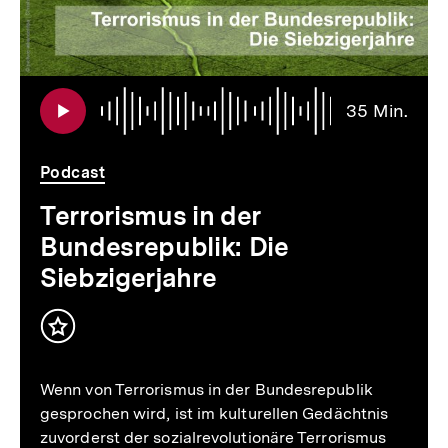
:
Audi
Daue
35 Min.
35
Min.
Podcast
Terrorismus in der
Bundesrepublik: Die
Siebzigerjahre
Inhalt
merken
Wenn von Terrorismus in der Bundesrepublik
gesprochen wird, ist im kulturellen Gedächtnis
zuvorderst der sozialrevolutionäre Terrorismus