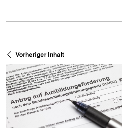
Weitere
Content-
Vorheriger Inhalt
Navigation
Inhalte