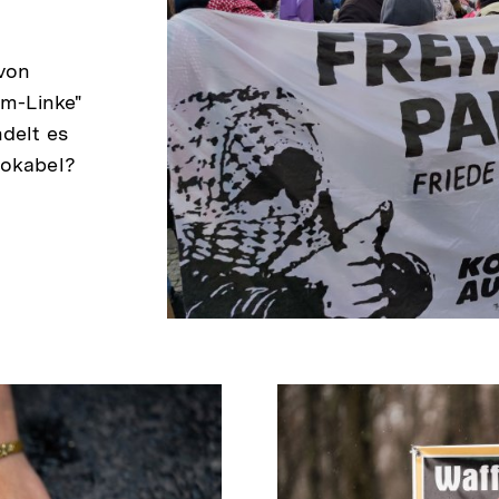
von
am-Linke"
delt es
vokabel?