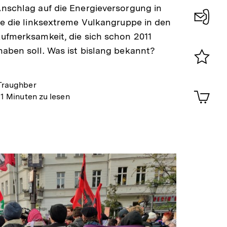
nschlag auf die Energieversorgung in
te die linksextreme Vulkangruppe in den
Konta
ufmerksamkeit, die sich schon 2011
0
aben soll. Was ist bislang bekannt?
Merklist
ansehen
Traughber
0
Artik
11 Minuten zu lesen
im
Shop-
Warenko
ansehen