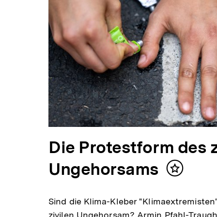
Die Protestform des z
Ungehorsams
Inhalt
merken
Sind die Klima-Kleber "Klimaextremisten"
zivilen Ungehorsam? Armin Pfahl-Traughb