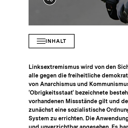
Teilen
Optionen
anzeigen
INHALT
INHALTSNAVIGATION
ÖFFNEN
Linksextremismus wird von den Siche
alle gegen die freiheitliche demokr
von Anarchismus und Kommunismus au
'Obrigkeitsstaat' bezeichnete beste
vorhandenen Missstände gilt und des
zunächst eine sozialistische Ordnun
System zu errichten. Die Anwendung 
und unverzichtbar angesehen. Es ha