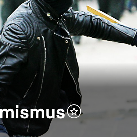
emismus
Inhalt
merken