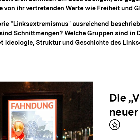
 von ihr vertretenden Werte wie Freiheit und Gl
egorie "Linksextremismus" ausreichend beschri
sind Schnittmengen? Welche Gruppen sind in D
et Ideologie, Struktur und Geschichte des Link
Die „
neuer
Inhalt
merken