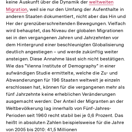
keine Auskunft über die Dynamik der
Auflösung
Interner
weltweiten
Migration
, weil sie nur den Umfang der Aufenthalte in
der
Link:
anderen Staaten dokumentiert, nicht aber das Hin und
Fußnote
Her der grenzüberschreitenden Bewegungen. Vielfach
wird behauptet, das Niveau der globalen Migrationen
sei in den vergangenen Jahren und Jahrzehnten vor
dem Hintergrund einer beschleunigten Globalisierung
deutlich angestiegen – und werde zukünftig weiter
ansteigen. Diese Annahme lässt sich nicht bestätigen.
Wie das "Vienna Institute of Demography" in einer
aufwändigen Studie ermittelte, welche die Zu- und
Abwanderungen für 196 Staaten weltweit je einzeln
erschlossen hat, können für die vergangenen mehr als
fünf Jahrzehnte keine erheblichen Veränderungen
ausgemacht werden: Der Anteil der Migranten an der
Weltbevölkerung lag innerhalb von Fünf-Jahres-
Perioden seit 1960 recht stabil bei je 0,6 Prozent. Das
heißt in absoluten Zahlen beispielsweise für die Jahre
von 2005 bis 2010: 41,5 Millionen