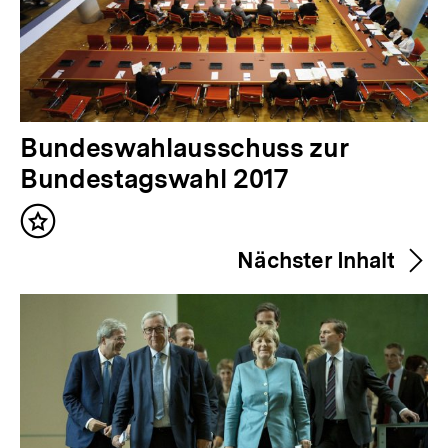
V
Bundeswahlausschuss zur
o
Bundestagswahl 2017
r
Inhalt
h
merken
Nächster Inhalt
e
r
i
g
e
r