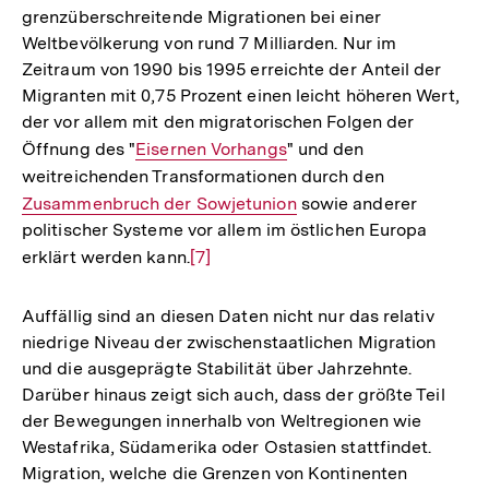
grenzüberschreitende Migrationen bei einer
Weltbevölkerung von rund 7 Milliarden. Nur im
Zeitraum von 1990 bis 1995 erreichte der Anteil der
Migranten mit 0,75 Prozent einen leicht höheren Wert,
der vor allem mit den migratorischen Folgen der
Öffnung des "
Interner
Eisernen Vorhangs
" und den
weitreichenden Transformationen durch den
Link:
Interner
Zusammenbruch der Sowjetunion
sowie anderer
Link:
politischer Systeme vor allem im östlichen Europa
erklärt werden kann.
Zur
[7]
Auflösung
der
Auffällig sind an diesen Daten nicht nur das relativ
Fußnote
niedrige Niveau der zwischenstaatlichen Migration
und die ausgeprägte Stabilität über Jahrzehnte.
Darüber hinaus zeigt sich auch, dass der größte Teil
der Bewegungen innerhalb von Weltregionen wie
Westafrika, Südamerika oder Ostasien stattfindet.
Migration, welche die Grenzen von Kontinenten