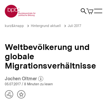
Direkt
Zur Startseite der bpb
zum
0
Artikel
Sho
Seiteninhalt
im
Naviga
Suche
springen
War
öffne
öffnen
öff
Pfadnavigation
Weltbevölkerung
Brotkrümelnavigation
kurz&knapp
Hintergrund aktuell
Juli 2017
und
globale
Migrationsverhältnisse
|
Weltbevölkerung und
Hintergrund
aktuell
globale
|
bpb.de
Migrationsverhältnisse
Jochen Oltmer
(Mehr zum Autor)
öffnen
05.07.2017
/ 8 Minuten zu lesen
Teilen
Inhalt
Optionen
merken
anzeigen