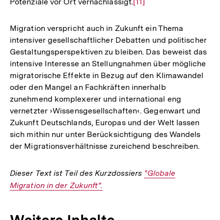
Potenziale vor Ort vernachlässigt.
Zur
[11]
Auflösung
der
Migration verspricht auch in Zukunft ein Thema
Fußnote
intensiver gesellschaftlicher Debatten und politischer
Gestaltungsperspektiven zu bleiben. Das beweist das
intensive Interesse an Stellungnahmen über mögliche
migratorische Effekte in Bezug auf den Klimawandel
oder den Mangel an Fachkräften innerhalb
zunehmend komplexerer und international eng
vernetzter ›Wissensgesellschaften‹. Gegenwart und
Zukunft Deutschlands, Europas und der Welt lassen
sich mithin nur unter Berücksichtigung des Wandels
der Migrationsverhältnisse zureichend beschreiben.
Dieser Text ist Teil des Kurzdossiers
Interner
"Globale
Migration in der Zukunft".
Link: