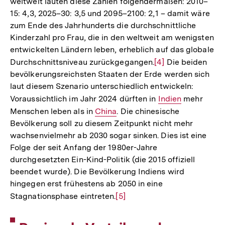
weltweit lauten diese Zahlen folgendermaßen: 2010–
15: 4,3, 2025–30: 3,5 und 2095–2100: 2,1 – damit wäre
zum Ende des Jahrhunderts die durchschnittliche
Kinderzahl pro Frau, die in den weltweit am wenigsten
entwickelten Ländern leben, erheblich auf das globale
Durchschnittsniveau zurückgegangen.
Zur
[4]
Die beiden
bevölkerungsreichsten Staaten der Erde werden sich
Auflösung
laut diesem Szenario unterschiedlich entwickeln:
der
Voraussichtlich im Jahr 2024 dürften in
Interner
Indien
mehr
Fußnote
Menschen leben als in
Interner
China
. Die chinesische
Link:
Bevölkerung soll zu diesem Zeitpunkt nicht mehr
Link:
wachsenvielmehr ab 2030 sogar sinken. Dies ist eine
Folge der seit Anfang der 1980er-Jahre
durchgesetzten Ein-Kind-Politik (die 2015 offiziell
beendet wurde). Die Bevölkerung Indiens wird
hingegen erst frühestens ab 2050 in eine
Stagnationsphase eintreten.
Zur
[5]
Auflösung
der