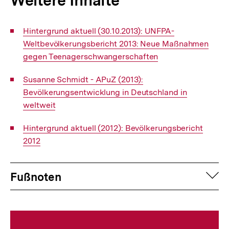
Weitere Inhalte
Interner
Hintergrund aktuell (30.10.2013): UNFPA-
Link:
Weltbevölkerungsbericht 2013: Neue Maßnahmen
gegen Teenagerschwangerschaften
Interner
Susanne Schmidt - APuZ (2013):
Link:
Bevölkerungsentwicklung in Deutschland in
weltweit
Interner
Hintergrund aktuell (2012): Bevölkerungsbericht
Link:
2012
Fussnoten
auf
Fußnoten