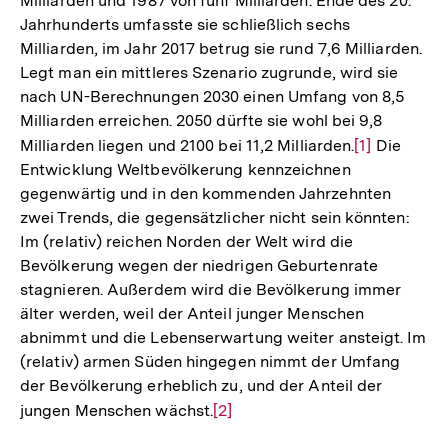
Milliarden und 1987 von fünf Milliarden. Ende des 20.
Jahrhunderts umfasste sie schließlich sechs
Milliarden, im Jahr 2017 betrug sie rund 7,6 Milliarden.
Legt man ein mittleres Szenario zugrunde, wird sie
nach UN-Berechnungen 2030 einen Umfang von 8,5
Milliarden erreichen. 2050 dürfte sie wohl bei 9,8
Milliarden liegen und 2100 bei 11,2 Milliarden.
Zur
[1]
Die
Entwicklung Weltbevölkerung kennzeichnen
Auflösung
gegenwärtig und in den kommenden Jahrzehnten
der
zwei Trends, die gegensätzlicher nicht sein könnten:
Fußnote
Im (relativ) reichen Norden der Welt wird die
Bevölkerung wegen der niedrigen Geburtenrate
stagnieren. Außerdem wird die Bevölkerung immer
älter werden, weil der Anteil junger Menschen
abnimmt und die Lebenserwartung weiter ansteigt. Im
(relativ) armen Süden hingegen nimmt der Umfang
der Bevölkerung erheblich zu, und der Anteil der
jungen Menschen wächst.
Zur
[2]
Auflösung