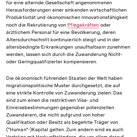
für eine alternde Gesellschaft angenommenen
Herausforderungen einer sinkenden wirtschaftlichen
Produktivität und ökonomischen Innovationsfähigkeit
noch die Rekrutierung von
Interner
Pflegekräften
oder
ärztlichem Personal für eine Bevölkerung, deren
Link:
Altersdurchschnitt kontinuierlich steigt und in der
altersbedingte Erkrankungen unaufhaltsam zunehmen
werden, lassen sich durch die Zuwanderung Nicht-
oder Geringqualifizierter kompensieren.
Die ökonomisch führenden Staaten der Welt haben
migrationspolitische Muster durchgesetzt, die auf
eine strikte Kontrolle von Zuwanderung zielen: Das
sind zum einen die restriktiven Visa- und
Einreisebestimmungen gegenüber potenziellen
Zuwanderern, die nicht aufgrund von hoher
Qualifikation oder Besitz als begehrte Träger von
("Human"-)Kapital gelten. Zum andern sind es auch
Verträge mit Herkunftsländern, die vor allem darauf