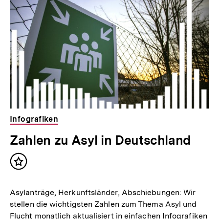
h
Inhalte
a
l
t
:
Infografiken
Zahlen zu Asyl in Deutschland
Inhalt
merken
Asylanträge, Herkunftsländer, Abschiebungen: Wir
stellen die wichtigsten Zahlen zum Thema Asyl und
Flucht monatlich aktualisiert in einfachen Infografiken