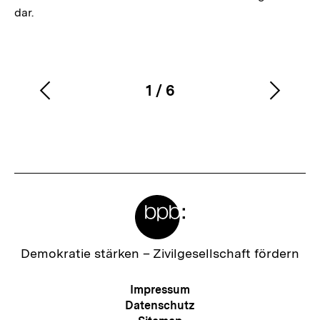
dar.
1
/
6
Vorherigen
Nächs
Karussellinhalt
von
Inhalt
Inhalt
anzeigen
anzei
Meta-
Links
Zur
Demokratie stärken –
Zivilgesellschaft fördern
Startseite
der
Meta-
Impressum
bpb
Navigation
Datenschutz