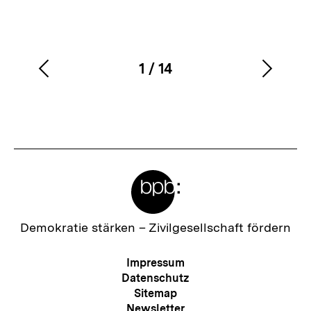
1
/
14
Vorherigen
Nächs
Karussellinhalt
von
Inhalt
Inhalt
anzeigen
anzei
Meta-
Links
Zur
Demokratie stärken –
Zivilgesellschaft fördern
Startseite
der
Meta-
Impressum
bpb
Navigation
Datenschutz
Sitemap
Newsletter