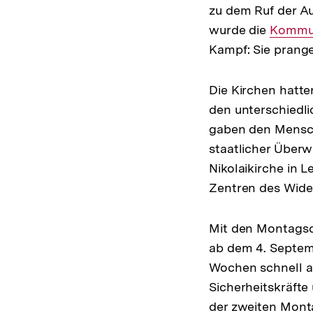
zu dem Ruf der Au
wurde die
Interne
Kommun
Kampf: Sie prang
Link:
Die Kirchen hatte
den unterschiedl
gaben den Mensch
staatlicher Überw
Nikolaikirche in 
Zentren des Wide
Mit den Montagsd
ab dem 4. Septem
Wochen schnell au
Sicherheitskräfte
der zweiten Mont