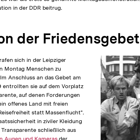
ution in der DDR beitrug.
ion der Friedensgebe
rafen sich in der Leipziger
den Montag Menschen zu
 Im Anschluss an das Gebet am
 entrollten sie auf dem Vorplatz
parente, auf denen Forderungen
ein offenes Land mit freien
isefreiheit statt Massenflucht".
aatssicherheit in ziviler Kleidung
e Transparente schließlich aus
er
en Augen und Kameras
der