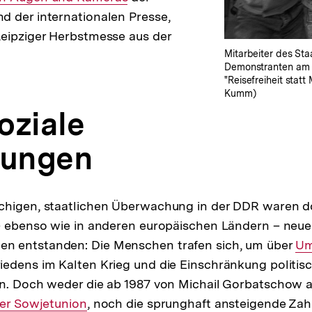
 der internationalen Presse,
Leipziger Herbstmesse aus der
Mitarbeiter des Sta
Demonstranten am 
"Reisefreiheit statt
Kumm)
oziale
ungen
chigen, staatlichen Überwachung in der DDR waren do
 – ebenso wie in anderen europäischen Ländern – neue
 entstanden: Die Menschen trafen sich, um über
In
Um
edens im Kalten Krieg und die Einschränkung politisch
Lin
en. Doch weder die ab 1987 von Michail Gorbatschow
der Sowjetunion
, noch die sprunghaft ansteigende Zah