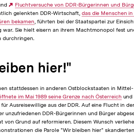
 und
Externer
Fluchtversuche von DDR-Bürgerinnen und Bürg
atlich gelenkten DDR-Wirtschaft,
Link:
Interner
das die Menschen in 
püren bekamen
, führten bei der Staatspartei zur Einsich
Link:
 war. Sie hielt eisern an ihrem Machtmonopol fest un
n durchringen.
eiben hier!"
en stattdessen in anderen Ostblockstaaten in Mittel
ffnete im Mai 1989 seine Grenze nach Österreich
und 
für Ausreisewillige aus der DDR. Auf eine Flucht in d
l der unzufriedenen DDR-Bürgerinnen und Bürger abges
at von Grund auf reformieren. Diesem Wunsch verliehe
onstrationen die Parole "Wir bleiben hier" skandierte