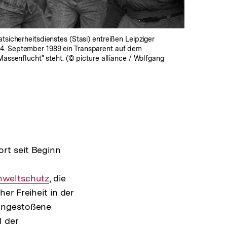
atsicherheitsdienstes (Stasi) entreißen Leipziger
4. September 1989 ein Transparent auf dem
 Massenflucht" steht. (© picture alliance / Wolfgang
rt seit Beginn
terner
weltschutz
, die
er Freiheit in der
k:
 angestoßene
Interner
l der
Link: