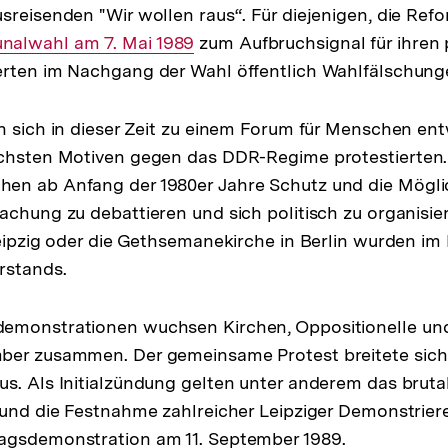
sreisenden "Wir wollen raus“. Für diejenigen, die Ref
r
alwahl am 7. Mai 1989
zum Aufbruchsignal für ihren 
erten im Nachgang der Wahl öffentlich Wahlfälschung
n sich in dieser Zeit zu einem Forum für Menschen entw
ichsten Motiven gegen das DDR-Regime protestierten
en ab Anfang der 1980er Jahre Schutz und die Möglic
achung zu debattieren und sich politisch zu organisier
Leipzig oder die Gethsemanekirche in Berlin wurden im
rstands.
emonstrationen wuchsen Kirchen, Oppositionelle und
ber zusammen. Der gemeinsame Protest breitete sich
s. Als Initialzündung gelten unter anderem das brut
 und die Festnahme zahlreicher Leipziger Demonstrie
agsdemonstration am 11. September 1989.