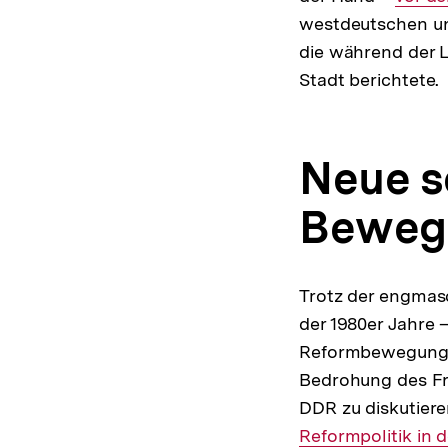
westdeutschen und
Link:
die während der 
Stadt berichtete.
Neue s
Beweg
Trotz der engmas
der 1980er Jahre
Reformbewegungen
Bedrohung des Fri
DDR zu diskutier
Reformpolitik in 