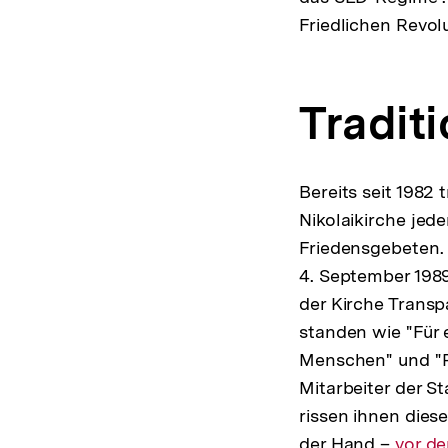
Friedlichen Revol
Tradit
Bereits seit 1982 t
Nikolaikirche je
Friedensgebeten.
4. September 1989
der Kirche Trans
standen wie "Für 
Menschen" und "Re
Mitarbeiter der St
rissen ihnen dies
der Hand –
Intern
vor d