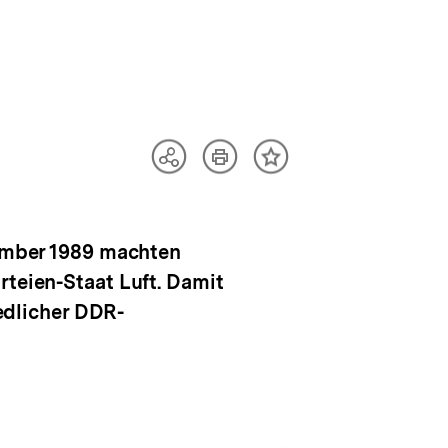
Artikel
Teilen
Inhalt
drucken
Optionen
merken
anzeigen
tember 1989 machten
rteien-Staat Luft. Damit
dlicher DDR-