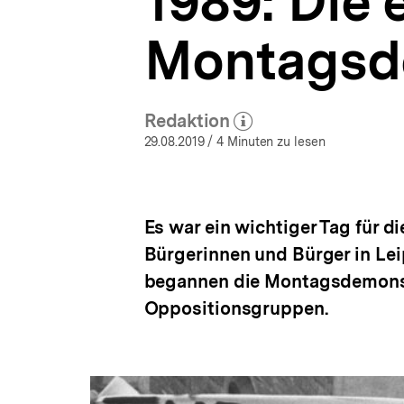
1989: Die 
bpb.de
a
t
Montagsd
i
o
n
Redaktion
(Mehr zum Autor)
öffnen
29.08.2019
/ 4 Minuten zu lesen
Es war ein wichtiger Tag für 
Bürgerinnen und Bürger in Leip
begannen die Montagsdemonst
Oppositionsgruppen.