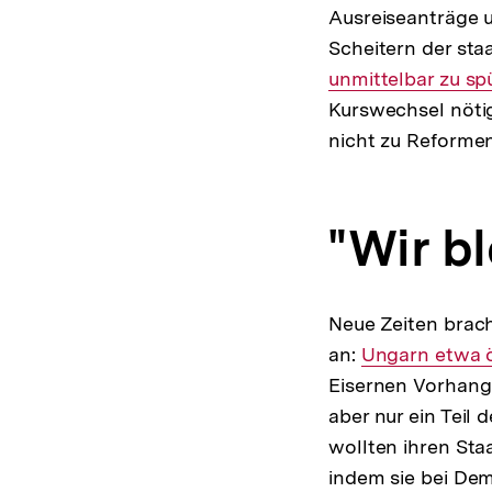
Ausreiseanträge
Scheitern der sta
unmittelbar zu s
Kurswechsel nötig
nicht zu Reforme
"Wir bl
Neue Zeiten brach
an:
Interner
Ungarn etwa ö
Eisernen Vorhang 
Link:
aber nur ein Tei
wollten ihren Sta
indem sie bei Dem