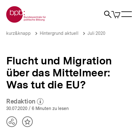
Direkt
Zur Startseite der bpb
zum
0
Artikel
Sho
Seiteninhalt
im
Naviga
Suche
springen
War
öffne
öffnen
öff
Pfadnavigation
Flucht
Brotkrümelnavigation
kurz&knapp
Hintergrund aktuell
Juli 2020
und
Migration
über
das
Flucht und Migration
Mittelmeer:
Was
über das Mittelmeer:
tut
die
Was tut die EU?
EU?
|
Hintergrund
Redaktion
(Mehr zum Autor)
aktuell
öffnen
30.07.2020
/ 6 Minuten zu lesen
|
bpb.de
Teilen
Inhalt
Optionen
merken
anzeigen