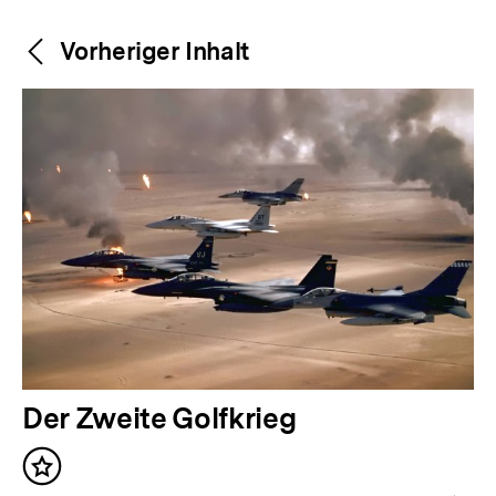
Weitere
Content-
Vorheriger Inhalt
Navigation
Inhalte
V
Der Zweite Golfkrieg
o
Inhalt
r