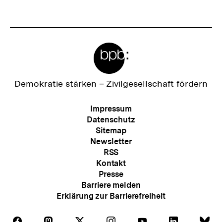
anzeigen
anzei
Meta-
Links
Zur
Demokratie stärken –
Zivilgesellschaft fördern
Startseite
der
Meta-
Impressum
bpb
Navigation
Datenschutz
Sitemap
Newsletter
RSS
Kontakt
Presse
Barriere melden
Erklärung zur Barrierefreiheit
Auf
Auf
Auf
Auf
Auf
Auf
Au