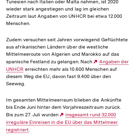
Tunesien nach Italien oder Malta nahmen, ist 2020
wieder stark angestiegen und lag im gleichen
Zeitraum laut Angaben von UNHCR bei etwa 12.000
Menschen.
Zudem versuchen seit Jahren vorwiegend Geflüchtete
aus afrikanischen Ländern über die westliche
Mittelmeeroute von Algerien und Marokko auf das
spanische Festland zu gelangen. Nach
Externer
Angaben der
UNHCR
erreichten mehr als 10.600 Menschen auf
Link:
diesem Weg die EU, davon fast 9.400 über den
Seeweg.
Im gesamten Mittelmeerraum blieben die Ankünfte
bis Ende Juni hinter dem Vorjahreszeitraum zurück.
Bis zum 27. Juli wurden
Externer
insgesamt rund 32.000
irreguläre Einreisen in die EU über das Mittelmeer
Link:
registriert
.