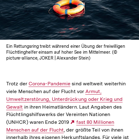
Ein Rettungsring treibt während einer Übung der freiwilligen
Flüchtlinghelfer einsam auf hoher See im Mittelmeer. (©
picture-alliance, JOKER | Alexander Stein)
Trotz der
Interner
Corona-Pandemie
sind weltweit weiterhin
viele Menschen auf der Flucht vor
Link:
Interner
Armut,
Umweltzerstörung, Unterdrückung oder Krieg und
Link:
Gewalt
in ihren Heimatländern. Laut Angaben des
Flüchtlingshilfswerks der Vereinten Nationen
(UNHCR) waren Ende 2019
Externer
fast 80 Millionen
Menschen auf der Flucht
, der größte Teil von ihnen
Link:
innerhalb ihres eigenen Herkunftslandes. Für viele ist