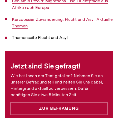
Interner
Benjamin Etzold: Migrations- und Fluchtpfade aus
Link:
Afrika nach Europa
Interner
Kurzdossier Zuwanderung, Flucht und Asyl: Aktuelle
Link:
Themen
Themenseite Flucht und Asyl
Fussnoten
Jetzt sind Sie gefragt!
Wie hat Ihnen der Text gefallen? Nehmen Sie an
unserer Befragung teil und helfen Sie uns dabei,
Hintergrund aktuell zu verbessern. Dafür
benötigen Sie etwa 5 Minuten Zeit.
ZUR BEFRAGUNG