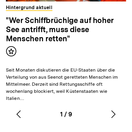
Hintergrund aktuell
"Wer Schiffbrüchige auf hoher
See antrifft, muss diese
Menschen retten"
Inhalt
merken
Seit Monaten diskutieren die EU-Staaten über die
Verteilung von aus Seenot geretteten Menschen im
Mittelmeer. Derzeit sind Rettungsschiffe oft
wochenlang blockiert, weil Küstenstaaten wie
Italien…
1
/
9
Vorherigen
Nächs
Karussellinhalt
von
Inhalt
Inhalt