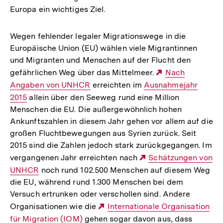
Europa ein wichtiges Ziel.
Wegen fehlender legaler Migrationswege in die
Europäische Union (EU) wählen viele Migrantinnen
und Migranten und Menschen auf der Flucht den
gefährlichen Weg über das Mittelmeer.
Externer
Nach
Angaben von UNHCR
erreichten im
Interner
Ausnahmejahr
Link:
2015
allein über den Seeweg rund eine Million
Link:
Menschen die EU. Die außergewöhnlich hohen
Ankunftszahlen in diesem Jahr gehen vor allem auf die
großen Fluchtbewegungen aus Syrien zurück. Seit
2015 sind die Zahlen jedoch stark zurückgegangen. Im
vergangenen Jahr erreichten nach
Externer
Schätzungen von
UNHCR
noch rund 102.500 Menschen auf diesem Weg
Link:
die EU, während rund 1.300 Menschen bei dem
Versuch ertrunken oder verschollen sind. Andere
Organisationen wie die
Externer
Internationale Organisation
für Migration (IOM)
gehen sogar davon aus, dass
Link: