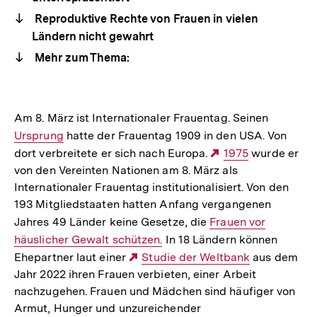
Reproduktive Rechte von Frauen in vielen
Ländern nicht gewahrt
Mehr zum Thema:
Am 8. März ist Internationaler Frauentag. Seinen
Interner
Ursprung
hatte der Frauentag 1909 in den USA. Von
Link:
dort verbreitete er sich nach Europa.
Externer
1975
wurde er
von den Vereinten Nationen am 8. März als
Link:
Internationaler Frauentag institutionalisiert. Von den
193 Mitgliedstaaten hatten Anfang vergangenen
Jahres 49 Länder keine Gesetze, die
Interner
Frauen vor
häuslicher Gewalt schützen.
In 18 Ländern können
Link:
Ehepartner laut einer
Externer
Studie der Weltbank
aus dem
Jahr 2022 ihren Frauen verbieten, einer Arbeit
Link:
nachzugehen. Frauen und Mädchen sind häufiger von
Armut, Hunger und unzureichender