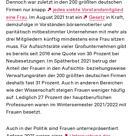
mit denen der Vorjahre wegen neuer
Erhebungsmethoden nur eingeschränkt möglich ist.
Fest steht: Der durchschnittliche
Bruttostundenverdienst von Frauen fällt um fast ein
Fünftel geringer aus als der von Männern. Die Kluft ist
vor allem in Westdeutschland groß: Sie lag 2022 im
Westen bei 19 Prozent, im Osten dagegen nur bei 7
Prozent.
Frauen in höheren
Positionen und Ämtern
unterrepräsentiert
Während Frauen besonders überrepräsentiert in
"systemrelevanten Berufen" sind und etwa als
Erzieherinnen oder Pflegerinnen arbeiten, sind sie