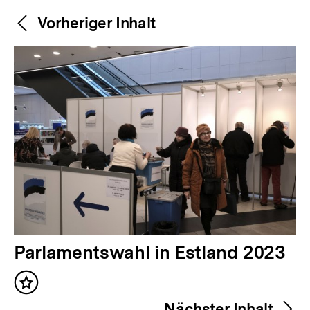
ZUR BEFRAGUNG
Lizenz
Dieser Text ist unter der Creative Commons Lizenz
"CC
BY-NC-ND 4.0 - Namensnennung - Nicht kommerziell -
Keine Bearbeitungen 4.0 International"
veröffentlicht.
Urheberrechtliche Angaben zu Bildern / Grafiken /
Videos finden sich direkt bei den Abbildungen.
Sie wollen einen Inhalt von bpb.de nutzen?