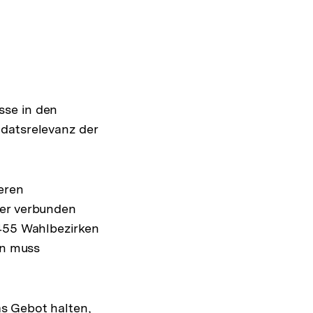
sse in den
ndatsrelevanz der
eren
der verbunden
 455 Wahlbezirken
en muss
s Gebot halten,