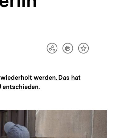
erlin
Artikel
Teilen
Inhalt
drucken
Optionen
merken
anzeigen
wiederholt werden. Das hat
 entschieden.