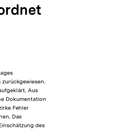
ordnet
tages
s zurückgewiesen.
ufgeklärt. Aus
che Dokumentation
irke Fehler
nnen. Das
 Einschätzung des