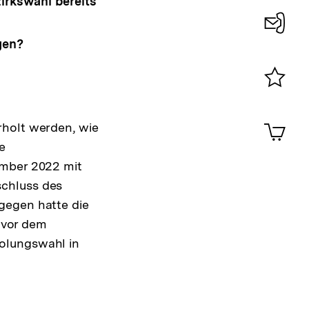
irkswahl bereits
gen?
Konta
0
Merklist
ansehen
0
Artik
holt werden, wie
im
e
Shop-
ember 2022 mit
Warenko
ansehen
schluss des
gegen hatte die
 vor dem
olungswahl in