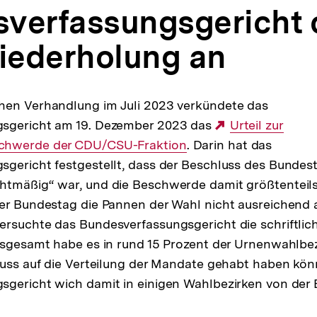
verfassungsgericht 
ederholung an
hen Verhandlung im Juli 2023 verkündete das
sgericht am 19. Dezember 2023 das
Externer
Urteil zur
chwerde der CDU/CSU-Fraktion
. Darin hat das
Link:
gericht festgestellt, dass der Beschluss des Bundes
htmäßig“ war, und die Beschwerde damit größtenteil
er Bundestag die Pannen der Wahl nicht ausreichend a
ersuchte das Bundesverfassungsgericht die schriftli
nsgesamt habe es in rund 15 Prozent der Urnenwahlbez
luss auf die Verteilung der Mandate gehabt haben kö
sgericht wich damit in einigen Wahlbezirken von der