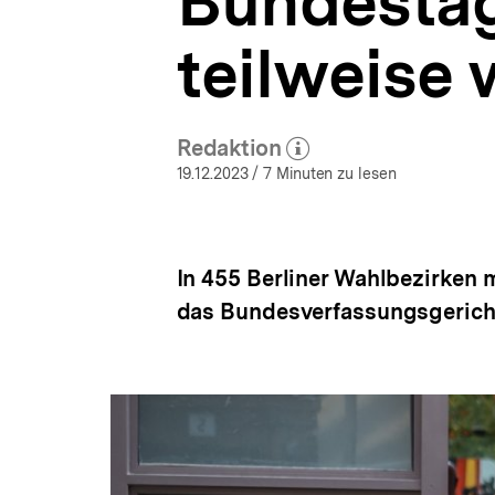
Bundestag
aktuell
a
|
t
bpb.de
teilweise 
i
o
n
Redaktion
(Mehr zum Autor)
öffnen
19.12.2023
/ 7 Minuten zu lesen
In 455 Berliner Wahlbezirken
das Bundesverfassungsgerich