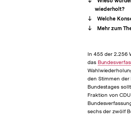
Wieso wurden
wiederholt?
Welche Konseq
Mehr zum Th
In 455 der 2.256 
das
Interner
Bundesverfas
Wahlwiederholung 
Link:
den Stimmen der 
Bundestages sollt
Fraktion von CD
Bundesverfassung
sechs der zwölf B