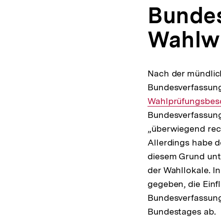
Bundes
Wahlwi
Nach der mündlic
Bundesverfassung
Wahlprüfungsbes
Bundesverfassungs
„überwiegend rec
Allerdings habe d
diesem Grund unt
der Wahllokale. I
gegeben, die Einf
Bundesverfassung
Bundestages ab.