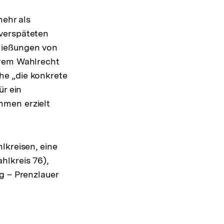
mehr als
 verspäteten
ließungen von
hrem Wahlrecht
he „die konkrete
ür ein
mmen erzielt
lkreisen, eine
hlkreis 76),
g – Prenzlauer