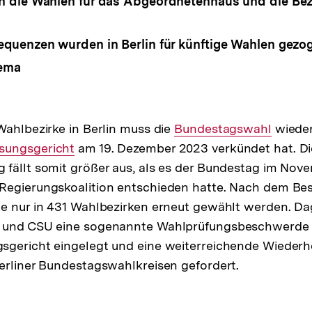
 die Wahlen für das Abgeordnetenhaus und die Bez
uenzen wurden in Berlin für künftige Wahlen gezo
ema
Wahlbezirke in Berlin muss die
Interner
Bundestagswahl
wieder
sungsgericht
am 19. Dezember 2023 verkündet hat. Di
Link:
fällt somit größer aus, als es der Bundestag im Nov
Regierungskoalition entschieden hatte. Nach dem Be
e nur in 431 Wahlbezirken erneut gewählt werden. Da
U und CSU eine sogenannte Wahlprüfungsbeschwerde
sgericht eingelegt und eine weiterreichende Wiederh
erliner Bundestagswahlkreisen gefordert.