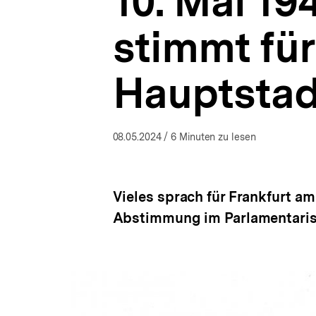
10. Mai 19
als
a
provisorische
t
Hauptstadt
stimmt für
i
|
o
Hintergrund
n
aktuell
Hauptstad
|
bpb.de
08.05.2024
/ 6 Minuten zu lesen
Vieles sprach für Frankfurt a
Abstimmung im Parlamentarisc