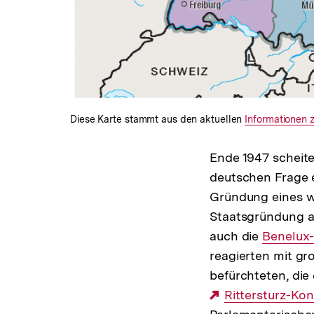
Diese Karte stammt aus den aktuellen
Interner
Informationen z
Link:
Ende 1947 scheite
deutschen Frage e
Gründung eines w
Staatsgründung a
auch die
Interner
Benelux
reagierten mit gr
Link:
befürchteten, die
Externer
Rittersturz-Ko