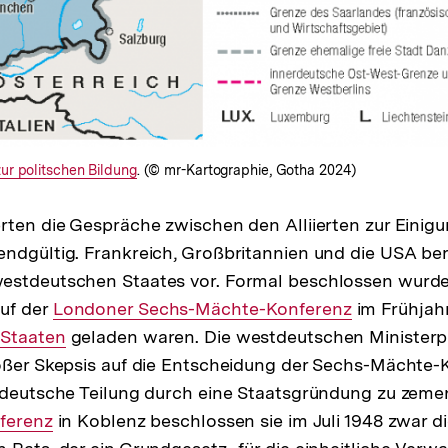
ur politschen Bildung
. (© mr-Kartographie, Gotha 2024)
rten die Gespräche zwischen den Alliierten zur Einigu
ndgültig. Frankreich, Großbritannien und die USA ber
estdeutschen Staates vor. Formal beschlossen wurde
uf der
Interner
Londoner Sechs-Mächte-Konferenz
im Frühjahr
-Staaten
Link:
geladen waren. Die westdeutschen Ministerp
oßer Skepsis auf die Entscheidung der Sechs-Mächte-K
 deutsche Teilung durch eine Staatsgründung zu zemen
nferenz
in Koblenz beschlossen sie im Juli 1948 zwar d