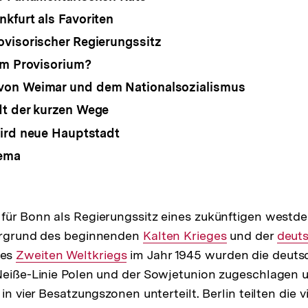
kfurt als Favoriten
visorischer Regierungssitz
im Provisorium?
on Weimar und dem Nationalsozialismus
dt der kurzen Wege
wird neue Hauptstadt
ema
für Bonn als Regierungssitz eines zukünftigen westd
tergrund des beginnenden
Interner
Kalten Krieges
und der
Inter
deuts
des
Interner
Zweiten Weltkriegs
im Jahr 1945 wurden die deuts
Link:
Link:
-Neiße-Linie Polen und der Sowjetunion zugeschlagen
Link:
 in vier Besatzungszonen unterteilt. Berlin teilten die v