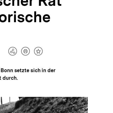
scher Rat
sorische
Artikel
Teilen
Inhalt
drucken
Optionen
merken
anzeigen
Bonn setzte sich in der
 durch.