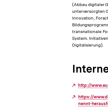
(Abbau digitaler 
unterversorgten G
Innovation, Forsc
Bildungsprogramm
transnationale Fo
System. Initiativ
Digitalisierung).
Interne
Externer
http://www.e
Link:
Externer
https://www.de
Link:
nennt-heraus