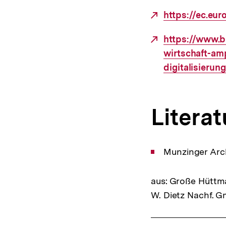
Externer
https://ec.eu
Link:
Externer
https://www.b
Link:
wirtschaft-amp
digitalisierun
Literat
Munzinger Arc
aus: Große Hüttma
W. Dietz Nachf. G