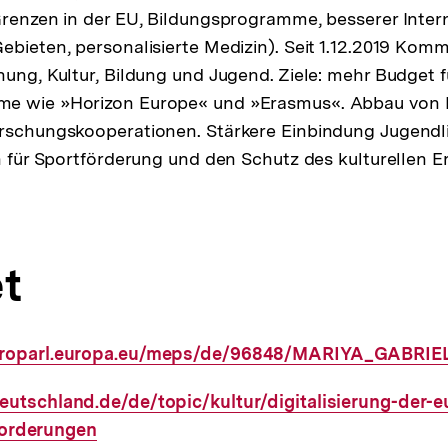
Grenzen in der EU, Bildungsprogramme, besserer Inter
ebieten, personalisierte Medizin). Seit 1.12.2019 Kommi
hung, Kultur, Bildung und Jugend. Ziele: mehr Budget f
e wie »Horizon Europe« und »Erasmus«. Abbau von 
rschungskooperationen. Stärkere Einbindung Jugendli
en für Sportförderung und den Schutz des kulturellen E
t
uroparl.europa.eu/meps/de/96848/MARIYA_GABRIEL
utschland.de/de/topic/kultur/digitalisierung-der-e
forderungen