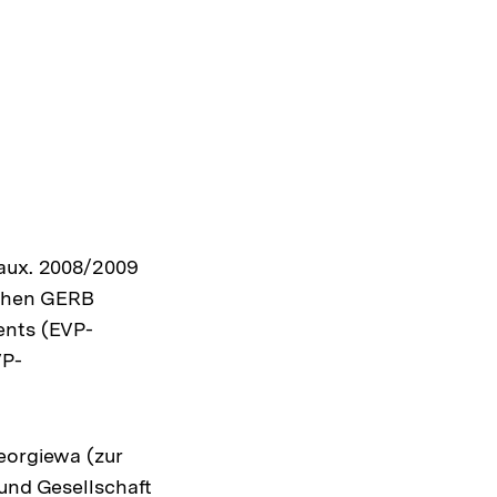
eaux. 2008/2009
schen GERB
ents (EVP-
VP-
eorgiewa (zur
 und Gesellschaft