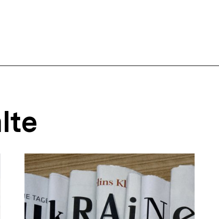
ffsnavigation
lte