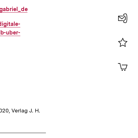
gabriel_de
igitale-
Konta
ab-uber-
0
Merklist
ansehen
0
Artik
im
Shop-
Warenko
ansehen
20, Verlag J. H.