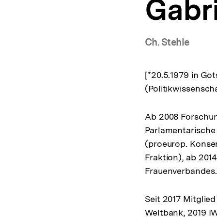
Gabri
a
t
i
o
Ch. Stehle
n
[*20.5.1979 in Go
(Politikwissensch
Ab 2008 Forschung
Parlamentarische
(proeurop. Konser
Fraktion), ab 2014
Frauenverbandes.
Seit 2017 Mitglie
Weltbank, 2019 IW