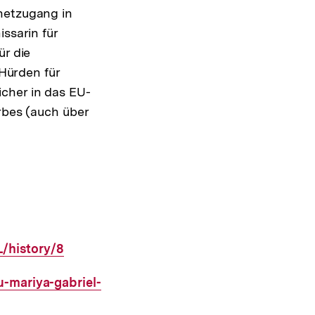
netzugang in
ssarin für
ür die
Hürden für
cher in das EU-
rbes (auch über
/history/8
u-mariya-gabriel-