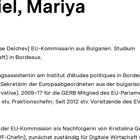
el, Mariya
tse Delchev] EU-Kommissarin aus Bulgarien. Studium
aft) in Bordeaux.
sassistentin am Institut d‘études politiques in Bord
 Sekretärin der Europaabgeordneten aus der bulgari
vative). 2009–17 für die GERB Mitglied des EU-Parlam
 stv. Fraktionschefin; Seit 2012 stv. Vorsitzende des E
d der EU-Kommission als Nachfolgerin von Kristalina G
F-Chefin), zunächst zuständig für Digitale Wirtschaft