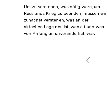
Um zu verstehen, was nötig wäre, um
Russlands Krieg zu beenden, müssen wir
zunächst verstehen, was an der
aktuellen Lage neu ist, was alt und was
von Anfang an unveränderlich war.
1
/
2
Karussellinhalt
von
Vorheri
Inhalt
anzeige