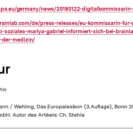
ropa.eu/germany/news/20180122-digitalkommissarin-
rainlab.com/de/press-releases/eu-kommissarin-fur-d
-soziales-mariya-gabriel-informiert-sich-bei-brainl
g-der-medizin/
ur
hiv
nn / Wehling, Das Europalexikon (3.Auflage), Bonn 20
mbH. Autor des Artikels: Ch. Stehle