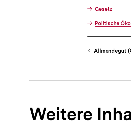
Gesetz
Politische Ök
Fussnoten
Content-
Begri
Allmendegut (Q
Navigation
Weitere Inha