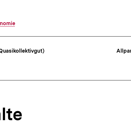
onomie
ffsnavigation
uasikollektivgut)
Allpa
lte