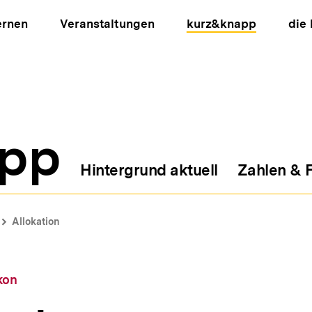
ernen
Veranstaltungen
kurz&knapp
die
pp
Hintergrund aktuell
Zahlen & 
ion
Allokation
kon