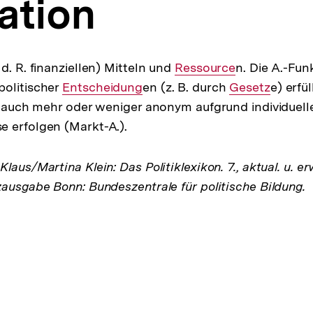
ation
d. R. finanziellen) Mitteln und
Interner
Ressource
n. Die A.-Fun
politischer
Interner
Entscheidung
en (z. B. durch
Link:
Interner
Gesetz
e) erfü
ls auch mehr oder weniger anonym aufgrund individuel
Link:
Link:
 erfolgen (Markt-A.).
laus/Martina Klein: Das Politiklexikon. 7., aktual. u. er
zausgabe Bonn: Bundeszentrale für politische Bildung.