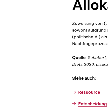
Allok
a
t
i
o
n
Zuweisung von (i. 
sowohl aufgrund 
(politische A.) a
Nachfrageprozesse
Quelle:
Schubert, K
Dietz 2020. Lizen
Siehe auch:
Ressource
Entscheidung