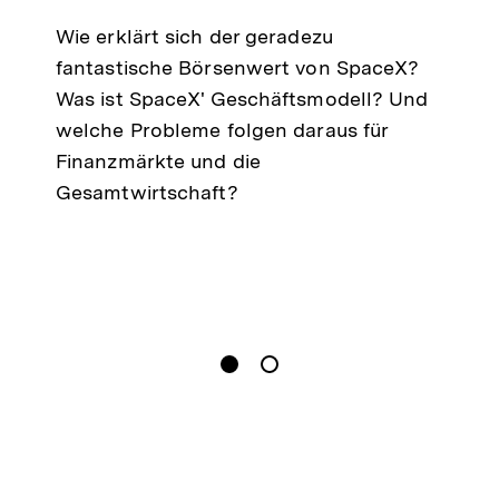
Wie erklärt sich der geradezu
n
fantastische Börsenwert von SpaceX?
Was ist SpaceX' Geschäftsmodell? Und
welche Probleme folgen daraus für
Finanzmärkte und die
Gesamtwirtschaft?
gen
Springe zum Inhalt
1
(
Aktueller Inhalt
)
Springe zum Inhalt
2
n