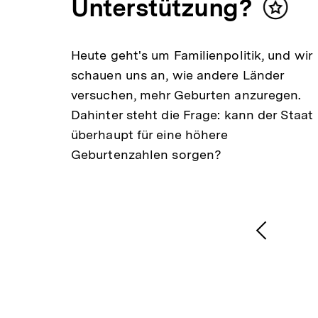
Unterstützung?
er
Inhalt
.
merke
eit
Heute geht's um Familienpolitik, und wir
r
schauen uns an, wie andere Länder
versuchen, mehr Geburten anzuregen.
Dahinter steht die Frage: kann der Staat
überhaupt für eine höhere
Geburtenzahlen sorgen?
1
/
2
Karussellinhalt
von
Vorheri
Inhalt
anzeige