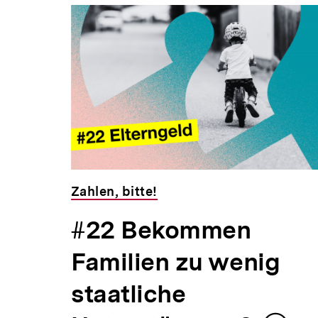
Inhaltskarousell
Inhaltskarussell
für
überspringen
weitere
Inhalte
Zahlen, bitte!
ma
#22 Bekommen
Familien zu wenig
staatliche