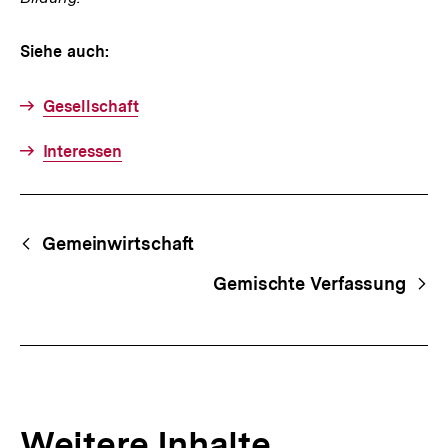
Siehe auch:
Gesellschaft
Interessen
Fussnoten
Begriffsnavigation
Content-
Gemeinwirtschaft
Navigation
Gemischte Verfassung
Weitere Inhalte