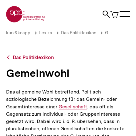
Direkt
Zur Startseite der bpb
zum
0
Artikel
Sho
Seiteninhalt
im
Naviga
Suche
springen
War
öffne
öffnen
öff
Pfadnavigation
Gemeinwohl
Brotkrümelnavigation
kurz&knapp
Lexika
Das Politiklexikon
G
|
bpb.de
Zurück
Das Politiklexikon
zur
Übersicht
Gemeinwohl
Das allgemeine Wohl betreffend. Politisch-
soziologische Bezeichnung für das Gemein- oder
Gesamtinteresse einer
Interner
Gesellschaft
, das oft als
Gegensatz zum Individual- oder Gruppeninteresse
Link:
gesetzt wird. Dabei wird i. d. R. übersehen, dass in
pluralistischen, offenen Gesellschaften die konkrete