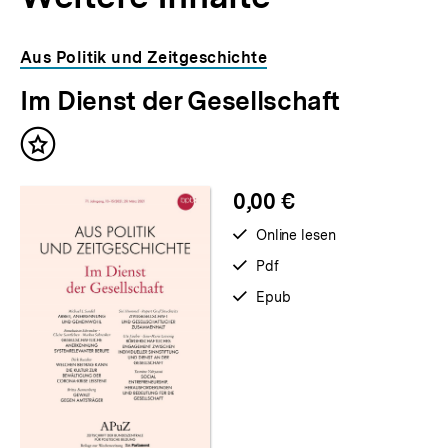
Inhaltskarousell
Inhaltskarussell
Aus Politik und Zeitgeschichte
für
überspringen
Im Dienst der Gesellschaft
weitere
Inhalte
Inhalt
merken
0,00 €
verfügbar
Online lesen
zum
verfügbar
Pdf
als
verfügbar
Epub
als