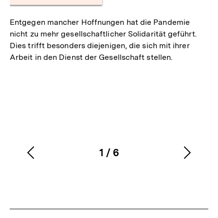
Entgegen mancher Hoffnungen hat die Pandemie
nicht zu mehr gesellschaftlicher Solidarität geführt.
Dies trifft besonders diejenigen, die sich mit ihrer
Arbeit in den Dienst der Gesellschaft stellen.
1
/
6
Vorherigen
Nächs
Karussellinhalt
von
Inhalt
Inhalt
anzeigen
anzei