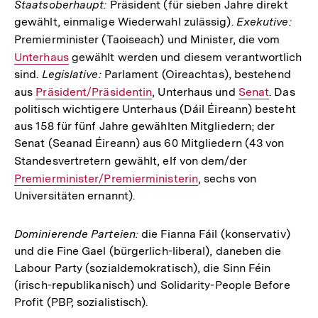
Staatsoberhaupt:
Präsident (für sieben Jahre direkt
gewählt, einmalige Wiederwahl zulässig).
Exekutive:
Premierminister (Taoiseach) und Minister, die vom
Interne
Unterhaus
gewählt werden und diesem verantwortlich
Link:
sind.
Legislative:
Parlament (Oireachtas), bestehend
aus
Interner
Präsident/Präsidentin
, Unterhaus und
Interner
Senat
. Das
politisch wichtigere Unterhaus (Dáil Éireann) besteht
Link:
Link:
aus 158 für fünf Jahre gewählten Mitgliedern; der
Senat (Seanad Éireann) aus 60 Mitgliedern (43 von
Standesvertretern gewählt, elf von dem/der
Interner
Premierminister/Premierministerin
, sechs von
Link:
Universitäten ernannt).
Dominierende Parteien:
die Fianna Fáil (konservativ)
und die Fine Gael (bürgerlich-liberal), daneben die
Labour Party (sozialdemokratisch), die Sinn Féin
(irisch-republikanisch) und Solidarity-People Before
Profit (PBP, sozialistisch).