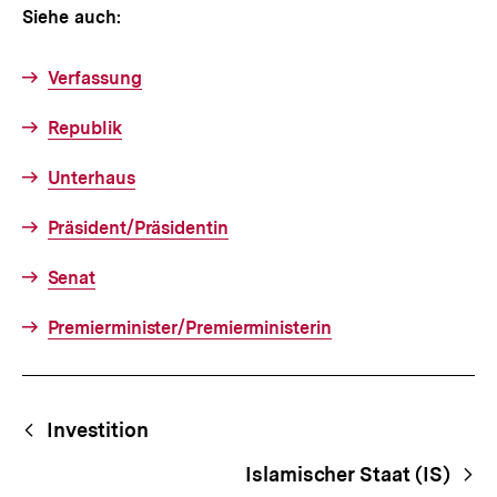
Siehe auch:
Verfassung
Republik
Unterhaus
Präsident/Präsidentin
Senat
Premierminister/Premierministerin
Fussnoten
Begriffsnavigation
Content-
Investition
Navigation
Islamischer Staat (IS)