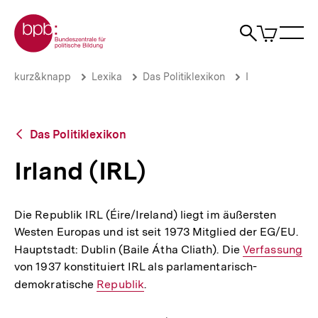
Direkt
Zur Startseite der bpb
zum
0
Artikel
Sho
Seiteninhalt
im
Naviga
Suche
springen
War
öffne
öffnen
öff
Pfadnavigation
Irland
Brotkrümelnavigation
kurz&knapp
Lexika
Das Politiklexikon
I
(IRL)
|
bpb.de
Zurück
Das Politiklexikon
zur
Übersicht
Irland (IRL)
Die Republik IRL (Éire/Ireland) liegt im äußersten
Westen Europas und ist seit 1973 Mitglied der EG/EU.
Hauptstadt: Dublin (Baile Átha Cliath). Die
Interner
Verfassung
von 1937 konstituiert IRL als parlamentarisch-
Link:
demokratische
Interner
Republik
.
Link: