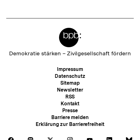
anzeigen
anzei
Meta-
Links
Zur
Demokratie stärken –
Zivilgesellschaft fördern
Startseite
der
Meta-
Impressum
bpb
Navigation
Datenschutz
Sitemap
Newsletter
RSS
Kontakt
Presse
Barriere melden
Erklärung zur Barrierefreiheit