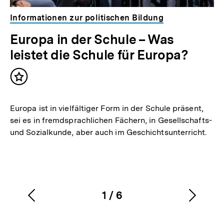
Informationen zur politischen Bildung
Europa in der Schule – Was
leistet die Schule für Europa?
Inhalt
merken
Europa ist in vielfältiger Form in der Schule präsent,
sei es in fremdsprachlichen Fächern, in Gesellschafts-
und Sozialkunde, aber auch im Geschichtsunterricht.
1
/
6
Vorherigen
Nächs
Karussellinhalt
von
Inhalt
Inhalt