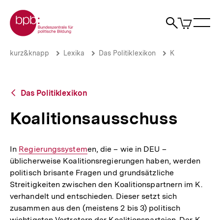
Direkt
Zur Startseite der bpb
zum
0
Artikel
Sho
Seiteninhalt
im
Naviga
Suche
springen
War
öffne
öffnen
öff
Pfadnavigation
Koalitionsausschuss
Brotkrümelnavigation
kurz&knapp
Lexika
Das Politiklexikon
K
|
bpb.de
Zurück
Das Politiklexikon
zur
Übersicht
Koalitionsausschuss
In
Interner
Regierungssystem
en, die – wie in DEU –
üblicherweise Koalitionsregierungen haben, werden
Link:
politisch brisante Fragen und grundsätzliche
Streitigkeiten zwischen den Koalitionspartnern im K.
verhandelt und entschieden. Dieser setzt sich
zusammen aus den (meistens 2 bis 3) politisch
wichtigsten Vertretern der Koalitionsparteien. Der K.