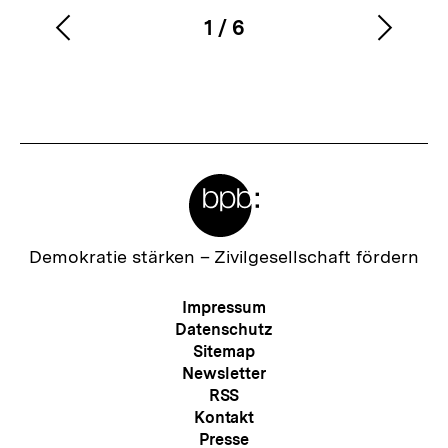
1
/
6
Vorherigen
Nächs
Karussellinhalt
von
Inhalt
Inhalt
anzeigen
anzei
Meta-
Links
Zur
Demokratie stärken –
Zivilgesellschaft fördern
Startseite
der
Meta-
Impressum
bpb
Navigation
Datenschutz
Sitemap
Newsletter
RSS
Kontakt
Presse