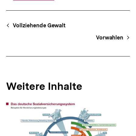
Fussnoten
Begriffsnavigation
Content-
Vollziehende Gewalt
Navigation
Vorwahlen
Weitere Inhalte
Inhaltskarousell
Inhaltskarussell
für
überspringen
weitere
Inhalte