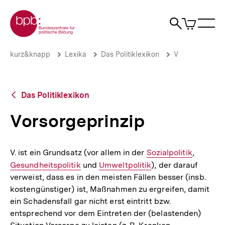
Direkt
Zur Startseite der bpb
zum
0
Artikel
Sho
Seiteninhalt
im
Naviga
Suche
springen
War
öffne
öffnen
öff
Pfadnavigation
Vorsorgeprinzip
Brotkrümelnavigation
kurz&knapp
Lexika
Das Politiklexikon
V
|
bpb.de
Zurück
Das Politiklexikon
zur
Übersicht
Vorsorgeprinzip
V. ist ein Grundsatz (vor allem in der
Interner
Sozialpolitik
,
Interner
Gesundheitspolitik
und
Interner
Umweltpolitik
Link:
), der darauf
Link:
verweist, dass es in den meisten Fällen besser (insb.
Link:
kostengünstiger) ist, Maßnahmen zu ergreifen, damit
ein Schadensfall gar nicht erst eintritt bzw.
entsprechend vor dem Eintreten der (belastenden)