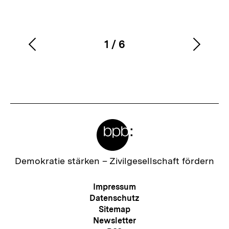
1
/
6
Vorherigen
Nächs
Karussellinhalt
von
Inhalt
Inhalt
anzeigen
anzei
Meta-
Links
Zur
Demokratie stärken –
Zivilgesellschaft fördern
Startseite
der
Meta-
Impressum
bpb
Navigation
Datenschutz
Sitemap
Newsletter