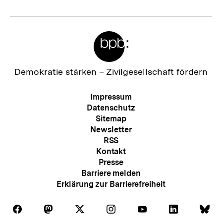
Meta-
Links
Zur
Demokratie stärken –
Zivilgesellschaft fördern
Startseite
der
Meta-
Impressum
bpb
Navigation
Datenschutz
Sitemap
Newsletter
RSS
Kontakt
Presse
Barriere melden
Erklärung zur Barrierefreiheit
Auf
Auf
Auf
Auf
Auf
Auf
Au
Folgen
Folgen
Folgen
Folgen
Folgen
Folgen
Fol
Facebook
Mastodon
X
Instagram
Youtube
LinkedIn
Bl