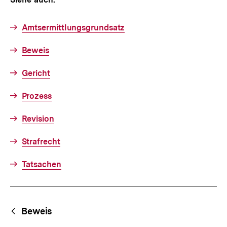
Amtsermittlungsgrundsatz
Beweis
Gericht
Prozess
Revision
Strafrecht
Tatsachen
Fussnoten
Begriffsnavigation
Content-
Beweis
Navigation