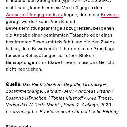
hinreichenden Sachgrund (vgl. § 244 Abs. 3 StPO)
Link:
Link:
nicht nach, kann hierin ein Verstoß gegen den
Interner
Amtsermittlungsgrundsatz
liegen, der in der
Interner
Revision
Link:
gerügt werden kann. Vom B. sind
Link:
Beweisermittlungsanträge abzugrenzen, bei denen
die Angabe einer bestimmten Tatsache oder eines
bestimmten Beweismittels fehlt und die den Zweck
haben, dem Beweismittelführer erst eine Grundlage
für seine Behauptungen zu liefern. Bloßen
Behauptungen »ins Blaue hinein« muss das Gericht
nicht nachgehen.
Quelle:
Das Rechtslexikon. Begriffe, Grundlagen,
Zusammenhänge. Lennart Alexy / Andreas Fisahn /
Susanne Hähnchen / Tobias Mushoff / Uwe Trepte.
Verlag J.H.W. Dietz Nachf. , Bonn, 2. Auflage, 2023.
Lizenzausgabe: Bundeszentrale für politische Bildung.
Siehe auch: