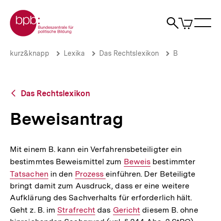
Direkt
Zur Startseite der bpb
zum
0
Artikel
Sho
Seiteninhalt
im
Naviga
Suche
springen
War
öffne
öffnen
öff
Pfadnavigation
Beweisantrag
Brotkrümelnavigation
kurz&knapp
Lexika
Das Rechtslexikon
B
|
bpb.de
Zurück
Das Rechtslexikon
zur
Übersicht
Beweisantrag
Mit einem B. kann ein Verfahrensbeteiligter ein
bestimmtes Beweismittel zum
Interner
Beweis
bestimmter
Intern
Tatsachen
in den
Interner
Prozess
einführen. Der Beteiligte
Link:
Link:
bringt damit zum Ausdruck, dass er eine weitere
Link:
Aufklärung des Sachverhalts für erforderlich hält.
Geht z. B. im
Interner
Strafrecht
das
Interner
Gericht
diesem B. ohne