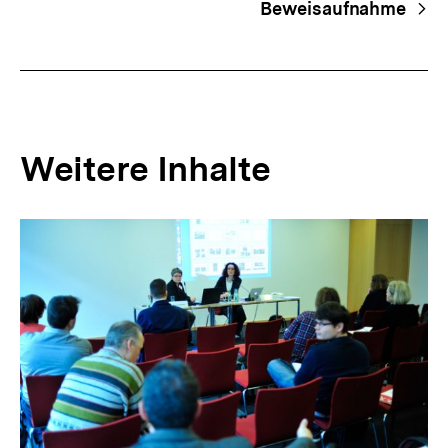
Beweisaufnahme
Weitere Inhalte
Inhaltskarousell
Inhaltskarussell
für
überspringen
weitere
Inhalte