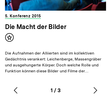
5. Konferenz 2015
Die Macht der Bilder
Inhalt
merken
Die Aufnahmen der Alliierten sind im kollektiven
Gedächtnis verankert: Leichenberge, Massengräber
und ausgehungerte Körper. Doch welche Rolle und
Funktion können diese Bilder und Filme der…
1
/
3
Vorherigen
Nächs
Karussellinhalt
von
Inhalt
Inhalt
anzeigen
anzei