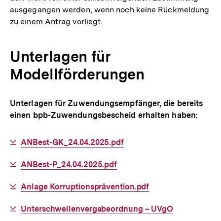
ausgegangen werden, wenn noch keine Rückmeldung
zu einem Antrag vorliegt.
Unterlagen für
Modellförderungen
Unterlagen für Zuwendungsempfänger, die bereits
einen bpb-Zuwendungsbescheid erhalten haben:
Interner
ANBest-GK_24.04.2025.pdf
Link:
Interner
ANBest-P_24.04.2025.pdf
Link:
Interner
Anlage Korruptionsprävention.pdf
Link:
Interner
Unterschwellenvergabeordnung – UVgO