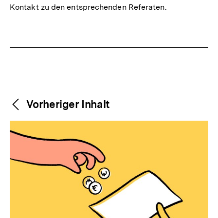
Kontakt zu den entsprechenden Referaten.
Link:
Fussnoten
Weitere
Content-
Vorheriger Inhalt
Navigation
Inhalte