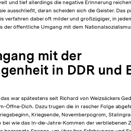
eit und tief allerdings die negative Erinnerung reichen
ie ausschließt, daran scheiden sich die Geister. Das p
s verfahren dabei oft milder und großzügiger, in jedem
ls der öffentliche Umgang mit dem Nationalsozialismus. 
gang mit der
genheit in DDR und
- das war spätestens seit Richard von Weizsäckers Ge
m-Öffne-Dich. Dazu trugen die in rascher Folge abgef
Kriegsbeginn, Kriegsende, Novemberpogrom, Stalingra
 bei wie das In-die-Jahre-Kommen der verbliebenen Z
ne begrenzte Spanne, um über ihre Erfahrungen und Er