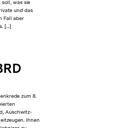
 soll, was sie
rivate und das
 Fall aber
[...]
 BRD
denkrede zum 8.
eierten
d, Auschwitz-
eitzeugen. Ihnen
lebnisse zu