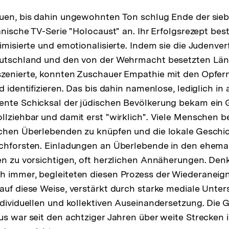
uen, bis dahin ungewohnten Ton schlug Ende der siebz
anische TV-Serie "Holocaust" an. Ihr Erfolgsrezept bes
timisierte und emotionalisierte. Indem sie die Judenve
eutschland und den von der Wehrmacht besetzten Län
szenierte, konnten Zuschauer Empathie mit den Opfe
d identifizieren. Das bis dahin namenlose, lediglich in
ente Schicksal der jüdischen Bevölkerung bekam ein 
llziehbar und damit erst "wirklich". Viele Menschen 
chen Überlebenden zu knüpfen und die lokale Geschic
rchforsten. Einladungen an Überlebende in den ehema
en zu vorsichtigen, oft herzlichen Annäherungen. Den
h immer, begleiteten diesen Prozess der Wiederaneig
auf diese Weise, verstärkt durch starke mediale Unter
ndividuellen und kollektiven Auseinandersetzung. Die 
us war seit den achtziger Jahren über weite Strecken i