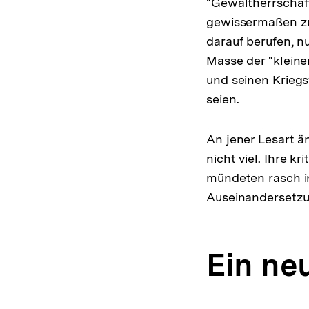
"Gewaltherrschaft
gewissermaßen zu
darauf berufen, n
Masse der "kleine
und seinen Kriegs
seien.
An jener Lesart ä
nicht viel. Ihre k
mündeten rasch in
Auseinandersetzung
Ein ne