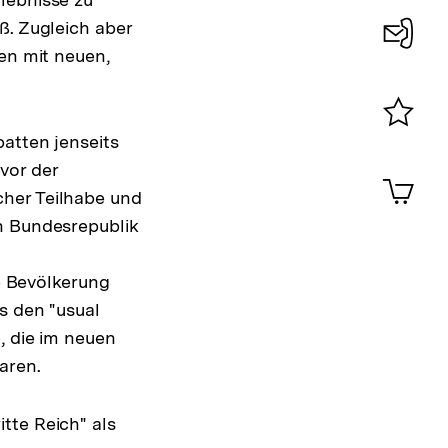
ß. Zugleich aber
den mit neuen,
Konta
0
batten jenseits
Merklist
ansehen
vor der
0
Artik
im
cher Teilhabe und
Shop-
en Bundesrepublik
Warenko
ansehen
re Bevölkerung
s den "usual
, die im neuen
aren.
tte Reich" als