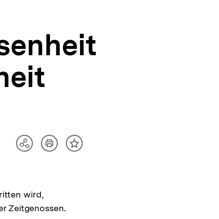
senheit
eit
Artikel
Teilen
Inhalt
drucken
Optionen
merken
anzeigen
itten wird,
er Zeitgenossen.