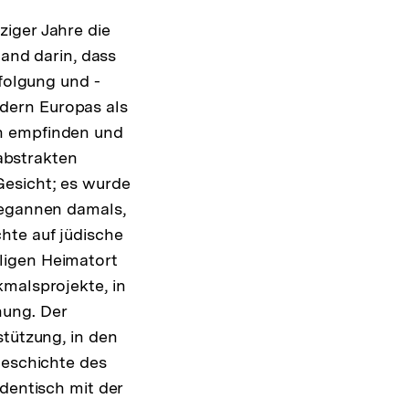
iger Jahre die
tand darin, dass
rfolgung und -
dern Europas als
rn empfinden und
 abstrakten
Gesicht; es wurde
begannen damals,
hte auf jüdische
ligen Heimatort
kmalsprojekte, in
nung. Der
stützung, in den
Geschichte des
dentisch mit der