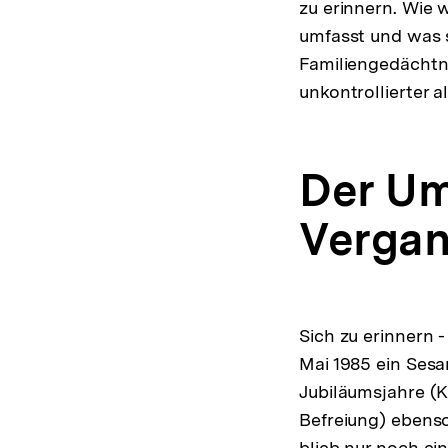
zu erinnern. Wie w
umfasst und was s
Familiengedächtni
unkontrollierter a
Der Um
Vergan
Sich zu erinnern 
Mai 1985 ein Sesa
Jubiläumsjahre (
Befreiung) ebenso
blieb nur noch ei