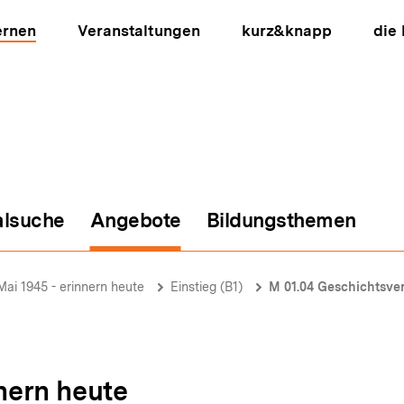
ernen
Veranstaltungen
kurz&knapp
die
alsuche
Angebote
Bildungsthemen
ion
 Mai 1945 - erinnern heute
Einstieg (B1)
M 01.04 Geschichtsve
nnern heute