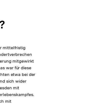
"?
mittelfristig
undertverbrechen
kerung mitgewirkt
s war für diese
chten etwa bei der
nd sich wider
resden mit
berlebenskampfes.
ch mit