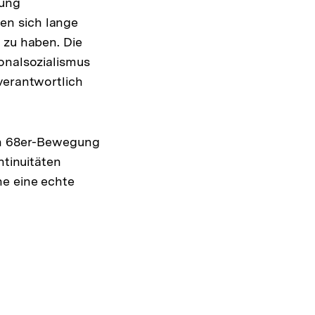
rung
en sich lange
 zu haben. Die
onalsozialismus
verantwortlich
ren 68er-Bewegung
ntinuitäten
he eine echte