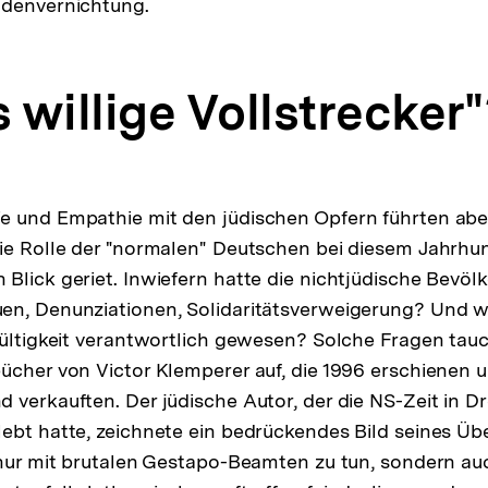
udenvernichtung.
s willige Vollstrecker
 und Empathie mit den jüdischen Opfern führten aber 
die Rolle der "normalen" Deutschen bei diesem Jahrh
Blick geriet. Inwiefern hatte die nichtjüdische Bevöl
en, Denunziationen, Solidaritätsverweigerung? Und wa
gültigkeit verantwortlich gewesen? Solche Fragen tau
ücher von Victor Klemperer auf, die 1996 erschienen u
 verkauften. Der jüdische Autor, der die NS-Zeit in D
ebt hatte, zeichnete ein bedrückendes Bild seines Ü
 nur mit brutalen Gestapo-Beamten zu tun, sondern au