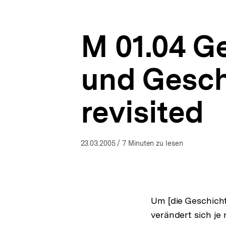
Mai
a
ÖFFNEN
1945
t
-
i
erinnern
M 01.04 G
o
heute
n
|
bpb.de
und Gesch
revisited
23.03.2005
/ 7 Minuten zu lesen
Um [die Geschichte
verändert sich je