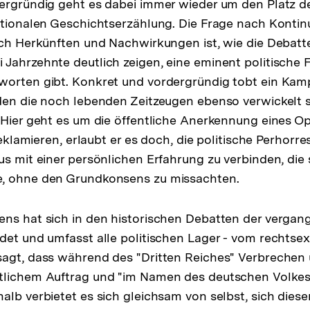
ergründig geht es dabei immer wieder um den Platz de
ationalen Geschichtserzählung. Die Frage nach Kontin
ach Herkünften und Nachwirkungen ist, wie die Debatt
Jahrzehnte deutlich zeigen, eine eminent politische F
worten gibt. Konkret und vordergründig tobt ein Kam
den die noch lebenden Zeitzeugen ebenso verwickelt s
 Hier geht es um die öffentliche Anerkennung eines Op
 reklamieren, erlaubt er es doch, die politische Perhorr
us mit einer persönlichen Erfahrung zu verbinden, die
, ohne den Grundkonsens zu missachten.
ns hat sich in den historischen Debatten der vergan
det und umfasst alle politischen Lager - vom rechts
sagt, dass während des "Dritten Reiches" Verbrechen
tlichem Auftrag und "im Namen des deutschen Volke
alb verbietet es sich gleichsam von selbst, sich diese