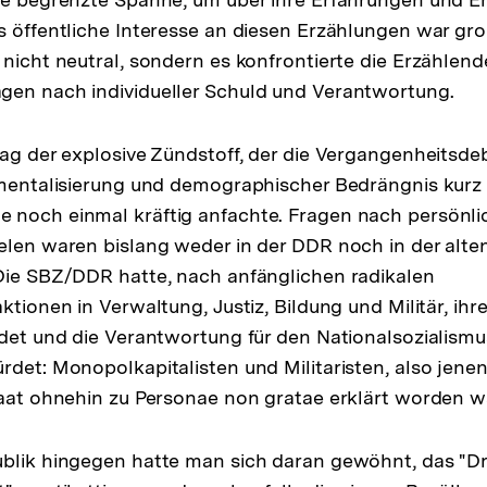
s öffentliche Interesse an diesen Erzählungen war gro
 nicht neutral, sondern es konfrontierte die Erzählen
gen nach individueller Schuld und Verantwortung.
lag der explosive Zündstoff, der die Vergangenheitsde
umentalisierung und demographischer Bedrängnis kurz 
 noch einmal kräftig anfachte. Fragen nach persönli
elen waren bislang weder in der DDR noch in der alt
Die SBZ/DDR hatte, nach anfänglichen radikalen
ktionen in Verwaltung, Justiz, Bildung und Militär, ih
ldet und die Verantwortung für den Nationalsozialismu
rdet: Monopolkapitalisten und Militaristen, also jenen
taat ohnehin zu Personae non gratae erklärt worden w
blik hingegen hatte man sich daran gewöhnt, das "Dri