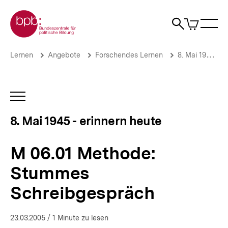
Direkt
Zur Startseite der bpb
zum
0
Artikel
Sho
Seiteninhalt
im
Naviga
Suche
springen
War
öffne
öffnen
öff
Pfadnavigation
M
Brotkrümelnavigation
Lernen
Angebote
Forschendes Lernen
8. Mai 1945 - erinnern heute
06.01
Methode:
Stummes
Schreibgespräch
INHALTSNAVIGATION
|
ÖFFNEN
8.
8. Mai 1945 - erinnern heute
Mai
1945
-
M 06.01 Methode:
erinnern
heute
Stummes
|
bpb.de
Schreibgespräch
23.03.2005
/ 1 Minute zu lesen