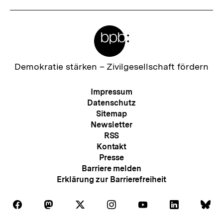
Meta-
Links
Zur
Demokratie stärken –
Zivilgesellschaft fördern
Startseite
der
Meta-
Impressum
bpb
Navigation
Datenschutz
Sitemap
Newsletter
RSS
Kontakt
Presse
Barriere melden
Erklärung zur Barrierefreiheit
Auf
Auf
Auf
Auf
Auf
Auf
Au
Folgen
Folgen
Folgen
Folgen
Folgen
Folgen
Fol
Facebook
Mastodon
X
Instagram
Youtube
LinkedIn
Bl
Sie
Sie
Sie
Sie
Sie
Sie
Sie