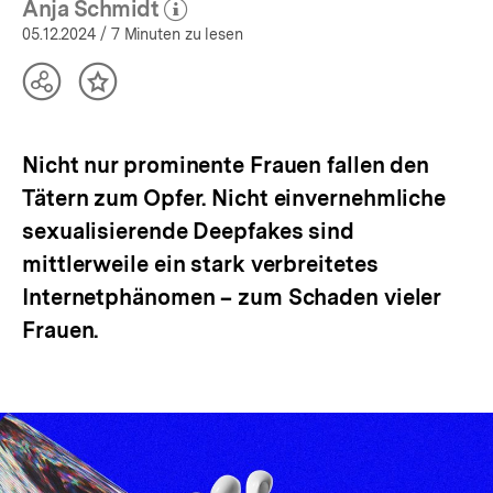
Anja Schmidt
(Mehr zum Autor)
öffnen
05.12.2024
/ 7 Minuten zu lesen
Teilen
Inhalt
Optionen
merken
anzeigen
Nicht nur prominente Frauen fallen den
Tätern zum Opfer. Nicht einvernehmliche
sexualisierende Deepfakes sind
mittlerweile ein stark verbreitetes
Internetphänomen – zum Schaden vieler
Frauen.