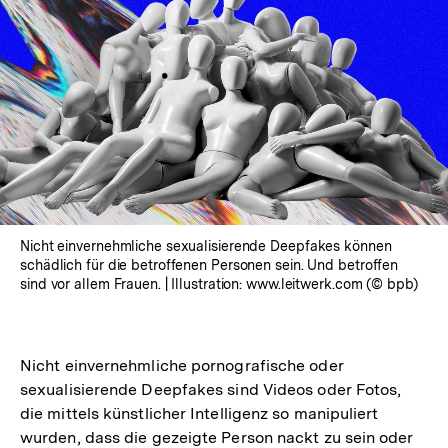
Nicht einvernehmliche sexualisierende Deepfakes können
schädlich für die betroffenen Personen sein. Und betroffen
sind vor allem Frauen. | Illustration: www.leitwerk.com (© bpb)
Nicht einvernehmliche pornografische oder
sexualisierende Deepfakes sind Videos oder Fotos,
die mittels künstlicher Intelligenz so manipuliert
wurden, dass die gezeigte Person nackt zu sein oder