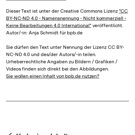
Dieser Text ist unter der Creative Commons Lizenz
"CC
BY-NC-ND 4.0 - Namensnennung - Nicht kommerziell -
Keine Bearbeitungen 4.0 International"
veröffentlicht.
Autor/-in: Anja Schmidt für bpb.de
Sie dürfen den Text unter Nennung der Lizenz CC BY-
NC-ND 4.0 und des/der Autors/-in teilen.
Urheberrechtliche Angaben zu Bildern / Grafiken /
Videos finden sich direkt bei den Abbildungen.
Sie wollen einen Inhalt von bpb.de nutzen?
Content-