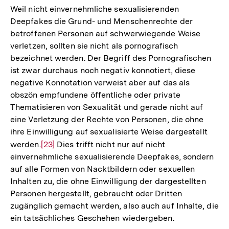
Weil nicht einvernehmliche sexualisierenden
Deepfakes die Grund- und Menschenrechte der
betroffenen Personen auf schwerwiegende Weise
verletzen, sollten sie nicht als pornografisch
bezeichnet werden. Der Begriff des Pornografischen
ist zwar durchaus noch negativ konnotiert, diese
negative Konnotation verweist aber auf das als
obszön empfundene öffentliche oder private
Thematisieren von Sexualität und gerade nicht auf
eine Verletzung der Rechte von Personen, die ohne
ihre Einwilligung auf sexualisierte Weise dargestellt
werden.
Zur
[23]
Dies trifft nicht nur auf nicht
einvernehmliche sexualisierende Deepfakes, sondern
Auflösung
auf alle Formen von Nacktbildern oder sexuellen
der
Inhalten zu, die ohne Einwilligung der dargestellten
Fußnote
Personen hergestellt, gebraucht oder Dritten
zugänglich gemacht werden, also auch auf Inhalte, die
ein tatsächliches Geschehen wiedergeben.