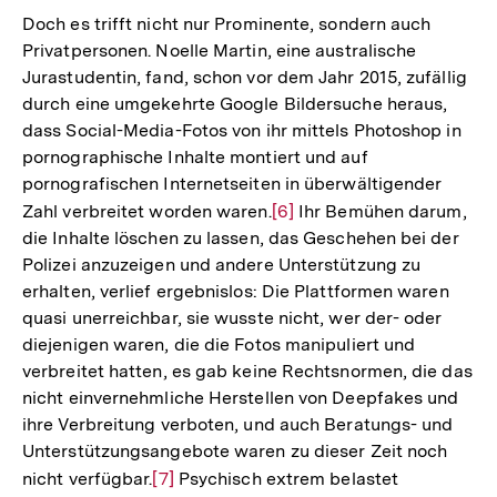
der
Doch es trifft nicht nur Prominente, sondern auch
Fußnote
Privatpersonen. Noelle Martin, eine australische
Jurastudentin, fand, schon vor dem Jahr 2015, zufällig
durch eine umgekehrte Google Bildersuche heraus,
dass Social-Media-Fotos von ihr mittels Photoshop in
pornographische Inhalte montiert und auf
pornografischen Internetseiten in überwältigender
Zahl verbreitet worden waren.
Zur
[6]
Ihr Bemühen darum,
die Inhalte löschen zu lassen, das Geschehen bei der
Auflösung
Polizei anzuzeigen und andere Unterstützung zu
der
erhalten, verlief ergebnislos: Die Plattformen waren
Fußnote
quasi unerreichbar, sie wusste nicht, wer der- oder
diejenigen waren, die die Fotos manipuliert und
verbreitet hatten, es gab keine Rechtsnormen, die das
nicht einvernehmliche Herstellen von Deepfakes und
ihre Verbreitung verboten, und auch Beratungs- und
Unterstützungsangebote waren zu dieser Zeit noch
nicht verfügbar.
Zur
[7]
Psychisch extrem belastet