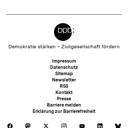
s
t
e
Meta-
r
Links
I
n
Zur
Demokratie stärken –
Zivilgesellschaft fördern
Startseite
h
der
Meta-
Impressum
a
bpb
Navigation
Datenschutz
l
Sitemap
Newsletter
t
RSS
:
Kontakt
Presse
Barriere melden
Erklärung zur Barrierefreiheit
Auf
Auf
Auf
Auf
Auf
Auf
Au