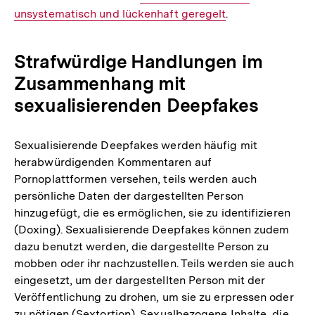
unsystematisch und lückenhaft geregelt
Link:
.
Strafwürdige Handlungen im
Zusammenhang mit
sexualisierenden Deepfakes
Sexualisierende Deepfakes werden häufig mit
herabwürdigenden Kommentaren auf
Pornoplattformen versehen, teils werden auch
persönliche Daten der dargestellten Person
hinzugefügt, die es ermöglichen, sie zu identifizieren
(Doxing). Sexualisierende Deepfakes können zudem
dazu benutzt werden, die dargestellte Person zu
mobben oder ihr nachzustellen. Teils werden sie auch
eingesetzt, um der dargestellten Person mit der
Veröffentlichung zu drohen, um sie zu erpressen oder
zu nötigen (Sextortion). Sexualbezogene Inhalte, die