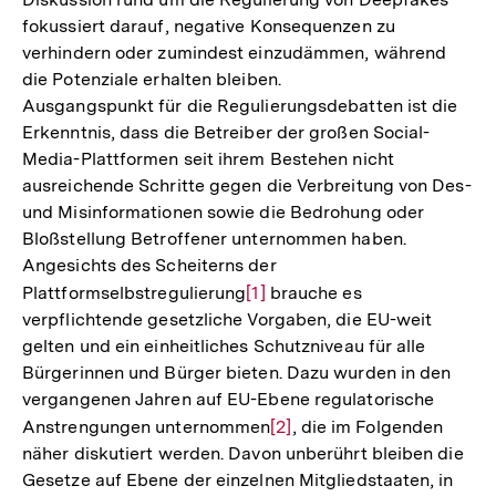
fokussiert darauf, negative Konsequenzen zu
verhindern oder zumindest einzudämmen, während
die Potenziale erhalten bleiben.
Ausgangspunkt für die Regulierungsdebatten ist die
Erkenntnis, dass die Betreiber der großen Social-
Media-Plattformen seit ihrem Bestehen nicht
ausreichende Schritte gegen die Verbreitung von Des-
und Misinformationen sowie die Bedrohung oder
Bloßstellung Betroffener unternommen haben.
Angesichts des Scheiterns der
Plattformselbstregulierung
Zur
[1]
brauche es
verpflichtende gesetzliche Vorgaben, die EU-weit
Auflösung
gelten und ein einheitliches Schutzniveau für alle
der
Bürgerinnen und Bürger bieten. Dazu wurden in den
Fußnote
vergangenen Jahren auf EU-Ebene regulatorische
Anstrengungen unternommen
Zur
[2]
, die im Folgenden
näher diskutiert werden. Davon unberührt bleiben die
Auflösung
Gesetze auf Ebene der einzelnen Mitgliedstaaten, in
der