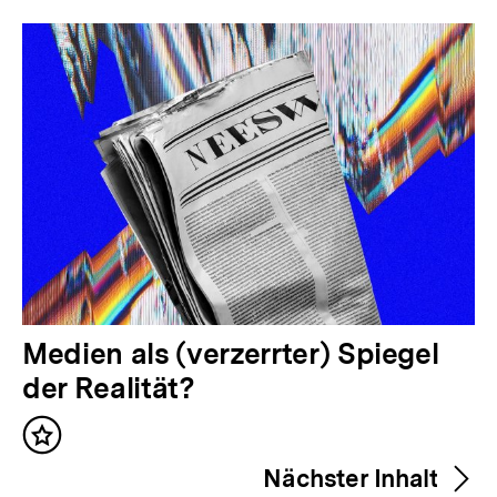
Inhalte
V
Medien als (verzerrter) Spiegel
o
der Realität?
r
Inhalt
h
merken
Nächster Inhalt
e