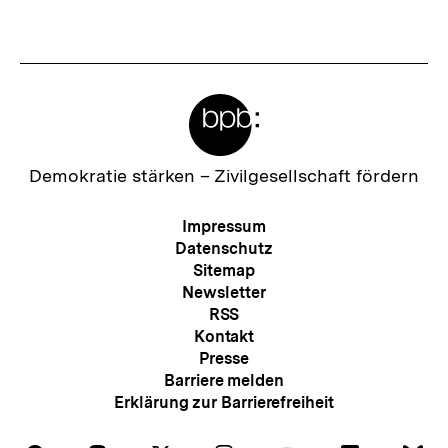
t
e
r
Meta-
I
Links
n
h
Zur
Demokratie stärken –
Zivilgesellschaft fördern
Startseite
a
der
Meta-
Impressum
l
bpb
Navigation
Datenschutz
t
Sitemap
Newsletter
:
RSS
Kontakt
Presse
Barriere melden
Erklärung zur Barrierefreiheit