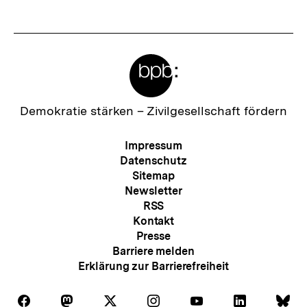
Meta-
Links
Zur
Demokratie stärken –
Zivilgesellschaft fördern
Startseite
der
Meta-
Impressum
bpb
Navigation
Datenschutz
Sitemap
Newsletter
RSS
Kontakt
Presse
Barriere melden
Erklärung zur Barrierefreiheit
Auf
Auf
Auf
Auf
Auf
Auf
Au