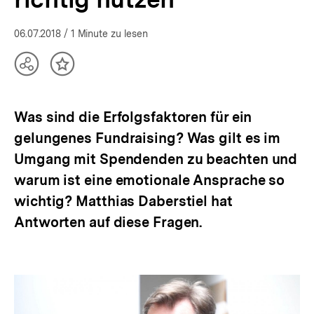
Ort
|
06.07.2018
/ 1 Minute zu lesen
bpb.de
Teilen
Inhalt
Optionen
merken
anzeigen
Was sind die Erfolgsfaktoren für ein
gelungenes Fundraising? Was gilt es im
Umgang mit Spendenden zu beachten und
warum ist eine emotionale Ansprache so
wichtig? Matthias Daberstiel hat
Antworten auf diese Fragen.
"Spenden