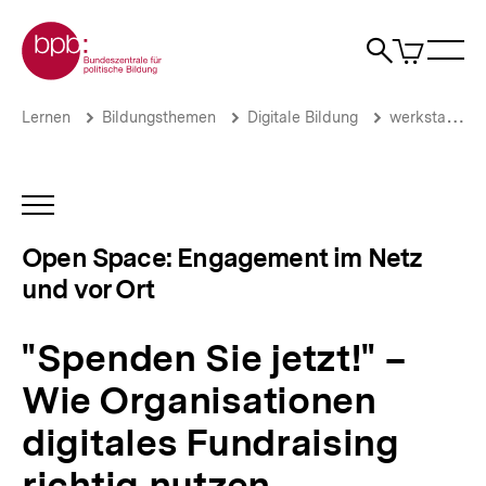
Direkt
Zur Startseite der bpb
zum
0
Artikel
Sho
Seiteninhalt
im
Naviga
Suche
springen
War
öffne
öffnen
öff
Pfadnavigation
"Spenden
Brotkrümelnavigation
Lernen
Bildungsthemen
Digitale Bildung
werkstatt.bpb.de
Sie
jetzt!"
–
Wie
INHALTSNAVIGATION
Organisationen
ÖFFNEN
digitales
Open Space: Engagement im Netz
Fundraising
und vor Ort
richtig
nutzen
|
"Spenden Sie jetzt!" –
Open
Space:
Wie Organisationen
Engagement
im
digitales Fundraising
Netz
und
richtig nutzen
vor