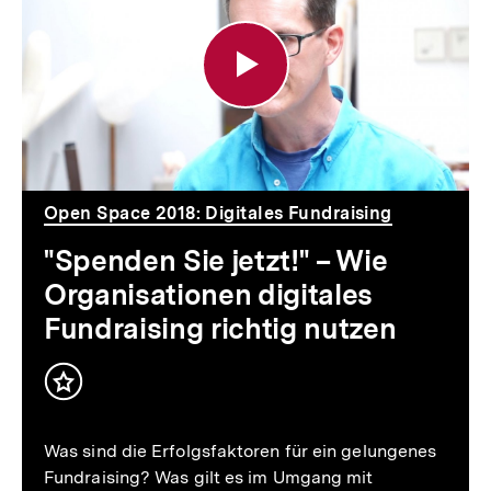
Sie
jetzt!"
–
Wie
Organisationen
digitales
Open Space 2018: Digitales Fundraising
Fundraising
"Spenden Sie jetzt!" – Wie
richtig
Organisationen digitales
nutzen
Fundraising richtig nutzen
Inhalt
merken
Was sind die Erfolgsfaktoren für ein gelungenes
Fundraising? Was gilt es im Umgang mit