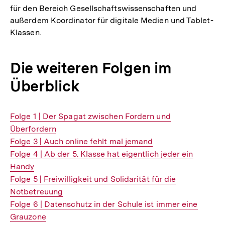
für den Bereich Gesellschaftswissenschaften und
außerdem Koordinator für digitale Medien und Tablet-
Klassen.
Die weiteren Folgen im
Überblick
Interner
Folge 1 | Der Spagat zwischen Fordern und
Link:
Überfordern
Interner
Folge 3 | Auch online fehlt mal jemand
Link:
Interner
Folge 4 | Ab der 5. Klasse hat eigentlich jeder ein
Link:
Handy
Interner
Folge 5 | Freiwilligkeit und Solidarität für die
Link:
Notbetreuung
Interner
Folge 6 | Datenschutz in der Schule ist immer eine
Link:
Grauzone