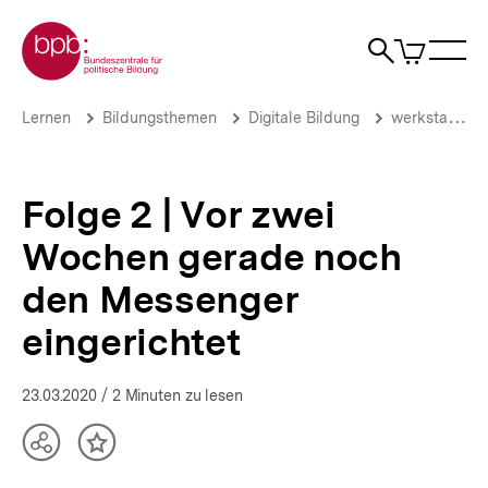
Direkt
Zur Startseite der bpb
zum
0
Artikel
Sho
Seiteninhalt
im
Naviga
Suche
springen
War
öffne
öffnen
öff
Pfadnavigation
Folge
Brotkrümelnavigation
Lernen
Bildungsthemen
Digitale Bildung
werkstatt.bpb.de
2
|
Vor
zwei
Folge 2 | Vor zwei
Wochen
gerade
Wochen gerade noch
noch
den
den Messenger
Messenger
eingerichtet
eingerichtet
|
Podcast
|
23.03.2020
/ 2 Minuten zu lesen
Digitales
Lehrtagebuch
Teilen
Inhalt
|
Optionen
merken
bpb.de