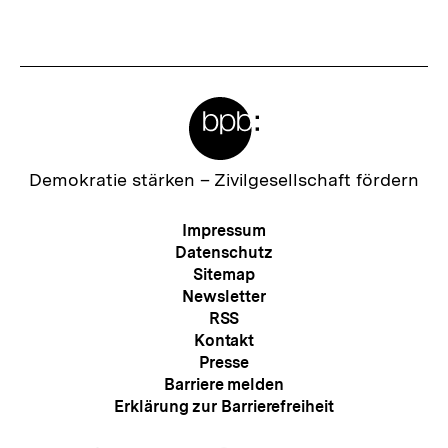
Meta-
Links
Zur
Demokratie stärken –
Zivilgesellschaft fördern
Startseite
der
Meta-
Impressum
bpb
Navigation
Datenschutz
Sitemap
Newsletter
RSS
Kontakt
Presse
Barriere melden
Erklärung zur Barrierefreiheit