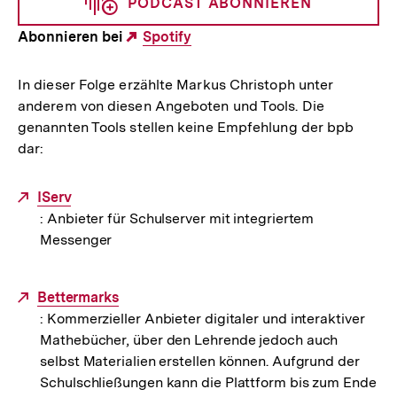
PODCAST ABONNIEREN
Abonnieren bei
Externer
Spotify
Link:
In dieser Folge erzählte Markus Christoph unter
anderem von diesen Angeboten und Tools. Die
genannten Tools stellen keine Empfehlung der bpb
dar:
Externer
IServ
: Anbieter für Schulserver mit integriertem
Link:
Messenger
Externer
Bettermarks
: Kommerzieller Anbieter digitaler und interaktiver
Link:
Mathebücher, über den Lehrende jedoch auch
selbst Materialien erstellen können. Aufgrund der
Schulschließungen kann die Plattform bis zum Ende