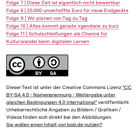
Interner
Folge 7 | Diese Zeit ist eigentlich nicht bewertbar
Link:
Interner
Folge 8 | 25.000 unverhoffte Euro für neue Endgeräte
Link:
Interner
Folge 9 | Wir planen von Tag zu Tag
Link:
Interner
Folge 10 | Alles kommt gerade irgendwie zu kurz
Link:
Interner
Folge 11 | Schulschließungen als Chance für
Link:
Kulturwandel beim digitalen Lernen
Fussnoten
Lizenz
Dieser Text ist unter der Creative Commons Lizenz
"CC
BY-SA 4.0 - Namensnennung - Weitergabe unter
gleichen Bedingungen 4.0 International"
veröffentlicht.
Urheberrechtliche Angaben zu Bildern / Grafiken /
Videos finden sich direkt bei den Abbildungen.
Sie wollen einen Inhalt von bpb.de nutzen?