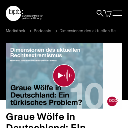
Direkt
Zur Startseite der bpb
zum
0
Artikel
Sho
Seiteninhalt
im
Naviga
Suche
springen
War
öffne
öffnen
öff
Pfadnavigation
Graue
Brotkrümelnavigation
Mediathek
Podcasts
Dimensionen des aktuellen Rechtsextremismus
Wölfe
in
Deutschland:
Ein
türkisches
Problem?
|
Dimensionen
des
aktuellen
Rechtsextremismus
|
bpb.de
Graue Wölfe in
Deutschland: Ein