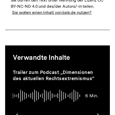
Sie dürfen den Text unter Nennung der Lizenz CC
BY-NC-ND 4.0 und des/der Autors/-in teilen.
Sie wollen einen Inhalt von bpb.de nutzen?
Mediatheksinhalte
Verwandte Inhalte
zur
Thematik
Audio
Dauer
Inhaltskarussell
Trailer zum Podcast „Dimensionen
6
überspringen
des aktuellen Rechtsextremismus“
Min.
6 Min.