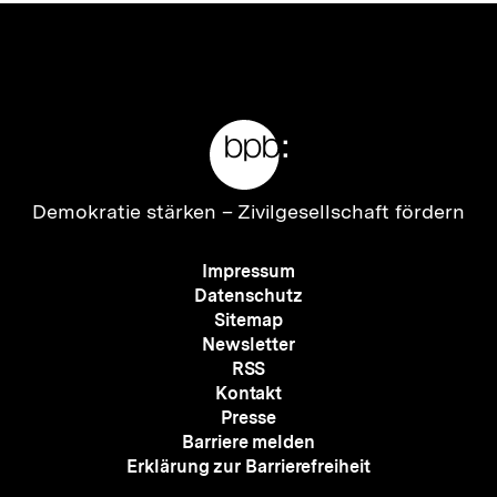
Meta-
Links
Zur
Demokratie stärken –
Zivilgesellschaft fördern
Startseite
der
Meta-
Impressum
bpb
Navigation
Datenschutz
Sitemap
Newsletter
RSS
Kontakt
Presse
Barriere melden
Erklärung zur Barrierefreiheit