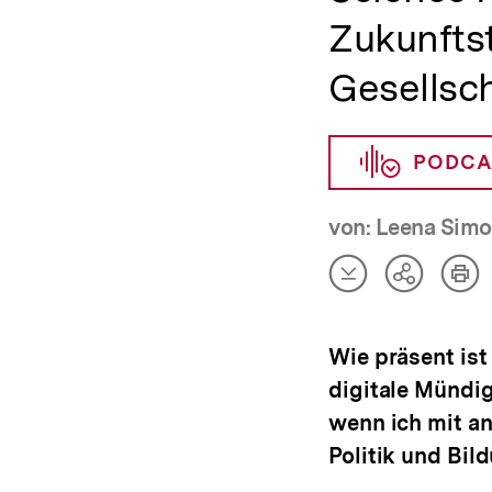
Zukunfts
Gesellsc
PODCA
von: Leena Sim
Artikel
Art
Teilen
herunterladen
dru
Optionen
anzeigen
Wie präsent is
digitale Mündi
wenn ich mit a
Politik und Bi