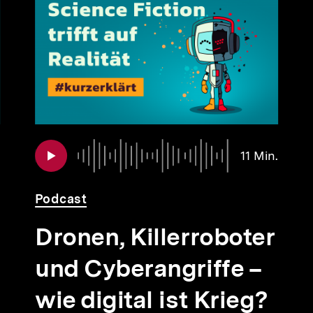
Audio
Dauer
Audio
Dauer
11 Min.
59
11
Min.
Min.
Podcast
Dronen, Killerroboter
und Cyberangriffe –
wie digital ist Krieg?