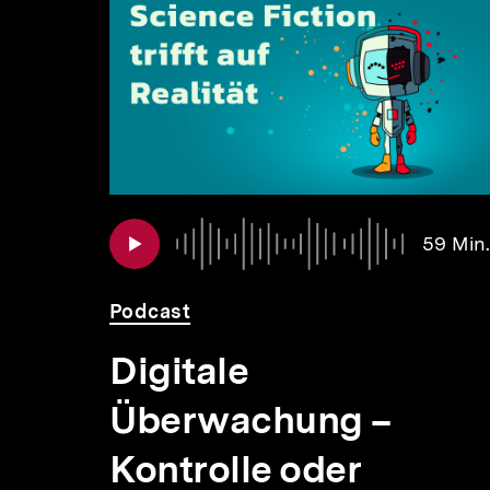
für
überspringen
weitere
Inhalte
 Min.
59 Min.
Podcast
se
Digitale
Überwachung –
Kontrolle oder