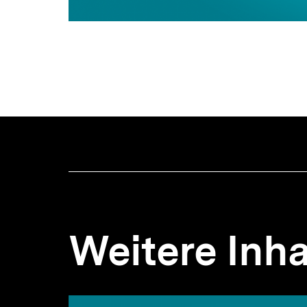
Weitere Inha
Inhaltskarousell
Inhaltskarussell