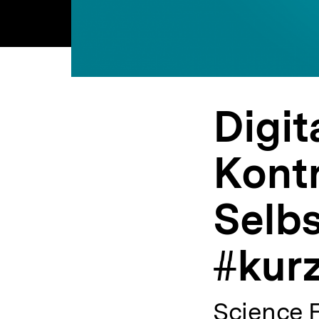
Digi
Kontr
Selb
#kurz
Science Fi