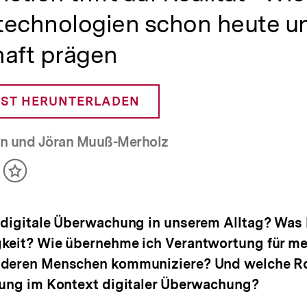
technologien schon heute u
haft prägen
ST HERUNTERLADEN
on und Jöran Muuß-Merholz
ikel
Inhalt
cken
merken
t digitale Überwachung in unserem Alltag? Was
gkeit? Wie übernehme ich Verantwortung für me
nderen Menschen kommuniziere? Und welche Ro
ldung im Kontext digitaler Überwachung?