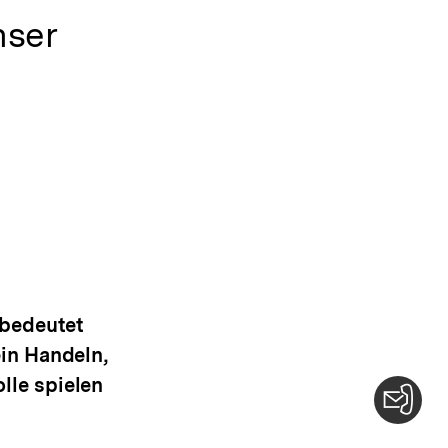
nser
 bedeutet
in Handeln,
lle spielen
Konta