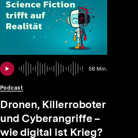
Audio
Dauer
58 Min.
58
Min.
Podcast
Dronen, Killerroboter
und Cyberangriffe –
wie digital ist Krieg?