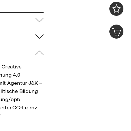
0
Merklist
aufklappen
ansehen
0
Artik
im
aufklappen
Shop-
Warenko
zuklappen
ansehen
 Creative
nung 4.0
mit Agentur J&K –
litische Bildung
ldung/bpb
unter CC-Lizenz
?