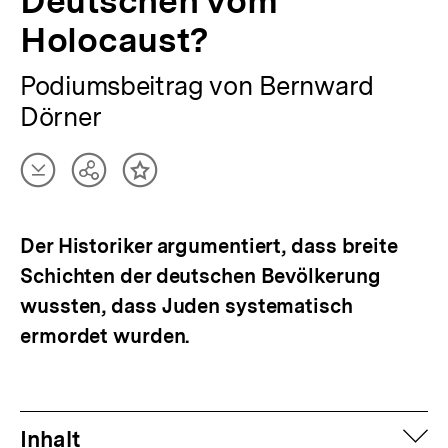
Deutschen vom
Holocaust?
Podiumsbeitrag von Bernward
Dörner
Artikel
Teilen
Inhalt
herunterladen
Optionen
merken
anzeigen
Der Historiker argumentiert, dass breite
Schichten der deutschen Bevölkerung
wussten, dass Juden systematisch
ermordet wurden.
auf
Inhalt