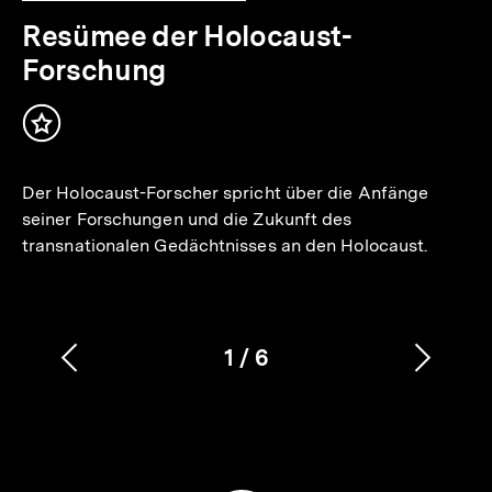
10
Min.
Resümee der Holocaust-
Forschung
Inhalt
merken
Der Holocaust-Forscher spricht über die Anfänge
seiner Forschungen und die Zukunft des
transnationalen Gedächtnisses an den Holocaust.
1
/
6
Vorherigen
Nächs
Karussellinhalt
von
Inhalt
Inhalt
anzeigen
anzei