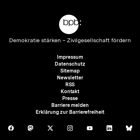
Meta-
Links
Zur
Demokratie stärken –
Zivilgesellschaft fördern
Startseite
der
Meta-
Impressum
bpb
Navigation
Datenschutz
Sitemap
Newsletter
RSS
Kontakt
Presse
Barriere melden
Erklärung zur Barrierefreiheit
Auf
Auf
Auf
Auf
Auf
Auf
Au
Folgen
Folgen
Folgen
Folgen
Folgen
Folgen
Fol
Facebook
Mastodon
X
Instagram
Youtube
LinkedIn
Bl
Sie
Sie
Sie
Sie
Sie
Sie
Sie