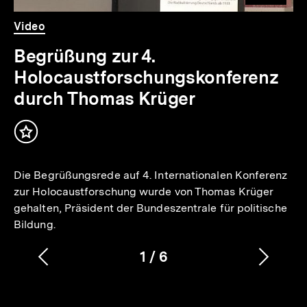
Video
Dauer
Video
14
Min.
Begrüßung zur 4.
Holocaustforschungskonferenz
durch Thomas Krüger
Inhalt
merken
Die Begrüßungsrede auf 4. Internationalen Konferenz
zur Holocaustforschung wurde von Thomas Krüger
gehalten, Präsident der Bundeszentrale für politische
Bildung.
1
/
6
Vorherigen
Nächs
Karussellinhalt
von
Inhalt
Inhalt
anzeigen
anzei