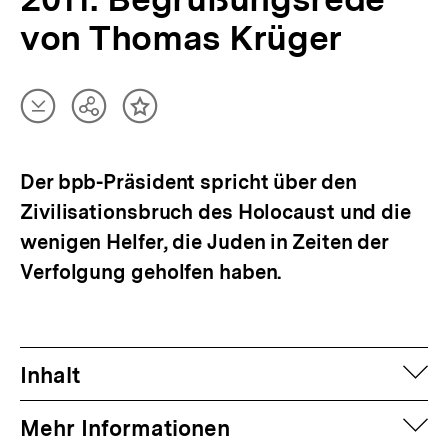
von Thomas Krüger
Artikel
Teilen
Inhalt
herunterladen
Optionen
merken
anzeigen
Der bpb-Präsident spricht über den
Zivilisationsbruch des Holocaust und die
wenigen Helfer, die Juden in Zeiten der
Verfolgung geholfen haben.
auf
Inhalt
auf
Mehr Informationen