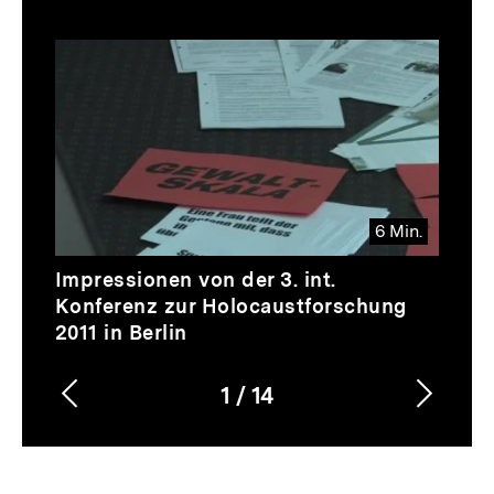
zur
Thematik
Inhaltskarussell
überspringen
6 Min.
Video
Dauer
Impressionen von der 3. int.
6
Konferenz zur Holocaustforschung
Min.
2011 in Berlin
1
/
14
Vorherigen
Nächs
Karussellinhalt
von
Inhalt
Inhalt
anzeigen
anzei