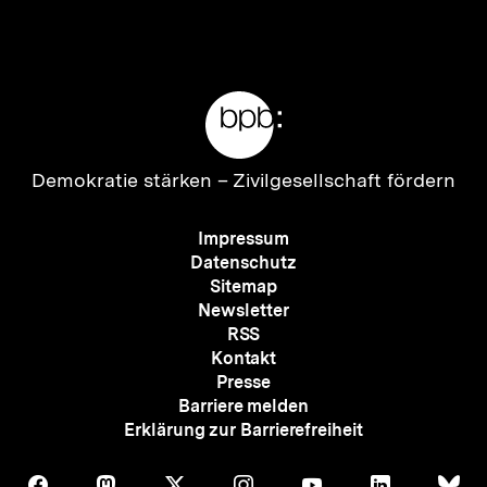
Inhalt
Inhalt
anzeigen
anzei
Meta-
Links
Zur
Demokratie stärken –
Zivilgesellschaft fördern
Startseite
der
Meta-
Impressum
bpb
Navigation
Datenschutz
Sitemap
Newsletter
RSS
Kontakt
Presse
Barriere melden
Erklärung zur Barrierefreiheit
Auf
Auf
Auf
Auf
Auf
Auf
Au