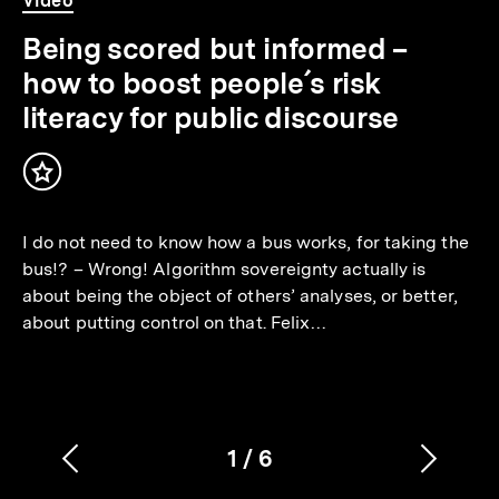
Video
24
Min.
Being scored but informed –
how to boost people´s risk
literacy for public discourse
Inhalt
merken
I do not need to know how a bus works, for taking the
bus!? – Wrong! Algorithm sovereignty actually is
about being the object of others’ analyses, or better,
about putting control on that. Felix…
1
/
6
Vorherigen
Nächs
Karussellinhalt
von