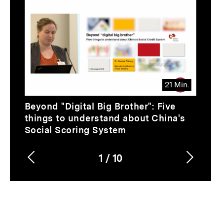
Thematik
Inhaltskarussell
überspringen
21 Min.
Video
Dauer
Beyond "Digital Big Brother": Five
21
things to understand about China's
Min.
Social Scoring System
1
/
10
Vorherigen
Nächs
Karussellinhalt
von
Inhalt
Inhalt
anzeigen
anzei