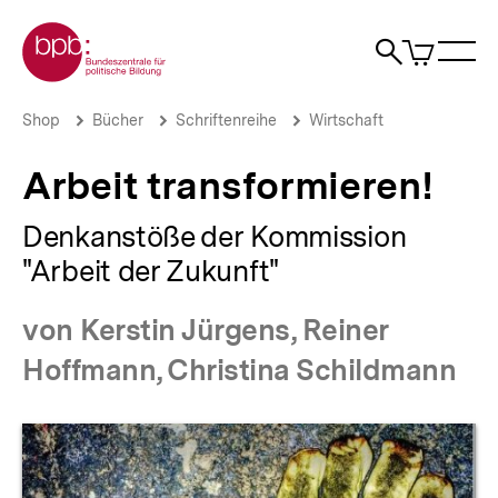
Direkt
Zur Startseite der bpb
zum
0
Artikel
Sho
Seiteninhalt
im
Naviga
Suche
springen
War
öffne
öffnen
öff
Pfadnavigation
Arbeit
Brotkrümelnavigation
Shop
Bücher
Schriftenreihe
Wirtschaft
transformieren!
|
Arbeit transformieren!
bpb.de
Denkanstöße der Kommission
"Arbeit der Zukunft"
von Kerstin Jürgens, Reiner
Hoffmann, Christina Schildmann
Produktvorschau