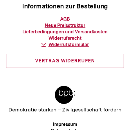
Informationen zur Bestellung
Informationen
AGB
zur
Neue Preisstruktur
Bestellung
Lieferbedingungen und Versandkosten
Widerrufsrecht
Download-
Widerrufsformular
Link:
VERTRAG WIDERRUFEN
Meta-
Links
Zur
Demokratie stärken –
Zivilgesellschaft fördern
Startseite
der
Meta-
Impressum
bpb
Navigation