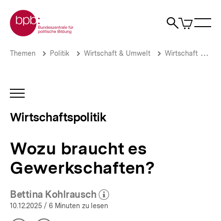
Direkt
Zur Startseite der bpb
zum
0
Artikel
Sho
Seiteninhalt
im
Naviga
Suche
springen
War
öffne
öffnen
öff
Pfadnavigation
Wozu
Brotkrümelnavigation
Themen
Politik
Wirtschaft & Umwelt
Wirtschaft
Wi
braucht
es
Gewerkschaften?
|
INHALTSNAVIGATION
Wirtschaftspolitik
ÖFFNEN
|
Wirtschaftspolitik
bpb.de
Wozu braucht es
Gewerkschaften?
Bettina Kohlrausch
(Mehr zum Autor)
öffnen
10.12.2025
/ 6 Minuten zu lesen