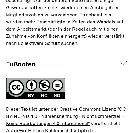
beschäftigt. Auf der anderen Seite hatten einige
Gewerkschaften zuletzt wieder einen Anstieg ihrer
Mitgliederzahlen zu verzeichnen. Es scheint, als
würden mehr Beschäftigte in Zeiten des Wandels auf
dem Arbeitsmarkt (der in der Regel auch mit einer
Zunahme von Konflikten einhergeht) wieder verstärkt
nach kollektivem Schutz suchen.
Fussnoten
auf
Fußnoten
Lizenz
Dieser Text ist unter der Creative Commons Lizenz
"CC
BY-NC-ND 4.0 - Namensnennung - Nicht kommerziell -
Keine Bearbeitungen 4.0 International"
veröffentlicht.
Autor/-in: Bettina Kohlrausch für bpb.de