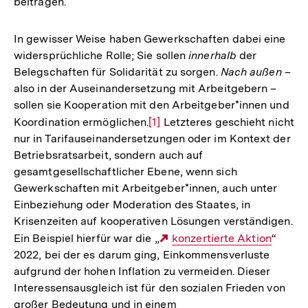
beitragen.
In gewisser Weise haben Gewerkschaften dabei eine
widersprüchliche Rolle; Sie sollen
innerhalb
der
Belegschaften für Solidarität zu sorgen.
Nach außen
–
also in der Auseinandersetzung mit Arbeitgebern –
sollen sie Kooperation mit den Arbeitgeber*innen und
Koordination ermöglichen.
Zur
[1]
Letzteres geschieht nicht
nur in Tarifauseinandersetzungen oder im Kontext der
Auflösung
Betriebsratsarbeit, sondern auch auf
der
gesamtgesellschaftlicher Ebene, wenn sich
Fußnote
Gewerkschaften mit Arbeitgeber*innen, auch unter
Einbeziehung oder Moderation des Staates, in
Krisenzeiten auf kooperativen Lösungen verständigen.
Ein Beispiel hierfür war die „
Externer
konzertierte Aktion
“
2022, bei der es darum ging, Einkommensverluste
Link:
aufgrund der hohen Inflation zu vermeiden. Dieser
Interessensausgleich ist für den sozialen Frieden von
großer Bedeutung und in einem