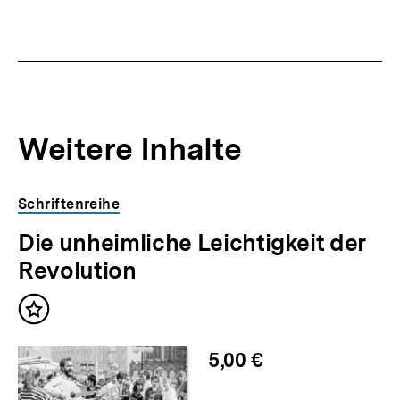
Weitere Inhalte
Inhaltskarousell
Inhaltskarussell
Schriftenreihe
für
überspringen
Die unheimliche Leichtigkeit der
weitere
Inhalte
Revolution
Inhalt
merken
5,00 €