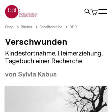
Direkt
Zur Startseite der bpb
zum
0
Artikel
Sho
Seiteninhalt
im
Naviga
Suche
springen
War
öffne
öffnen
öff
Pfadnavigation
Verschwunden
Brotkrümelnavigation
Shop
Bücher
Schriftenreihe
DDR
|
bpb.de
Verschwunden
Kindesfortnahme. Heimerziehung.
Tagebuch einer Recherche
von Sylvia Kabus
Produktvorschau