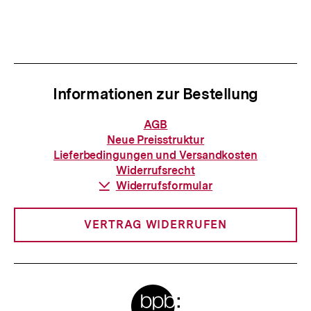
Inhalt
Inhalt
anzeigen
anzei
Informationen zur Bestellung
Informationen
AGB
zur
Neue Preisstruktur
Bestellung
Lieferbedingungen und Versandkosten
Widerrufsrecht
Download-
Widerrufsformular
Link:
VERTRAG WIDERRUFEN
Meta-